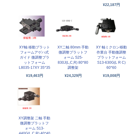
¥22,187円
XY軸 移動プラット
XY二軸 80mm 手動
XY 軸ミクロン移動
フォームアゲハ式
微調整プラットフ
作業台 手動微調整
ガイド 微調整プラ
ォーム S25-
プラットフォーム
ットフォーム
830J(L,C,R) 80*80
S13-630G(L R C)
L8035-17XY 35*35
調整架
60*60
¥19,463円
¥24,329円
¥19,008円
XY調整架 二軸 手動
微調整プラットフ
ォーム S13-
440G(L,C,R) 40*40