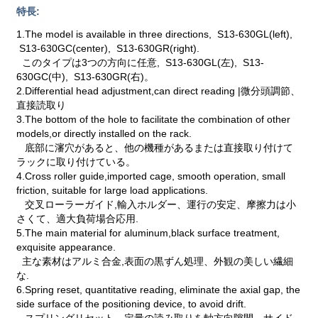
特長:
1.The model is available in three directions, S13-630GL(left),
S13-630GC(center), S13-630GR(right).
このタイプは3つの方向に任意, S13-630GL(左), S13-
630GC(中), S13-630GR(右)。
2.Differential head adjustment,can direct reading |微分頭調節、
直接読取り
3.The bottom of the hole to facilitate the combination of other
models,or directly installed on the rack.
底部に瀋穴があると、他の機種があるまたは直接取り付けて
ラックに取り付けている。
4.Cross roller guide,imported cage, smooth operation, small
friction, suitable for large load applications.
交叉ローラーガイド,輸入ホルダー、運行の安定、摩擦力は小
さくて、適大負荷場合応用.
5.The main material for aluminum,black surface treatment,
exquisite appearance.
主な素材はアルミ合金,表面の黒ずん処理、外観の美しい繊細
な.
6.Spring reset, quantitative reading, eliminate the axial gap, the
side surface of the positioning device, to avoid drift.
スプリングリセット、定量の読み取りを軸方向隙間、サイド