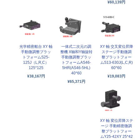
¥60,139円
光学精密船台 XY 軸
一体式二次元の調
XY 軸 交叉変位昇降
手動微調整プラッ
整機 X轴和Y轴旋转
ステージ手動微調
トフォームS25-
手動微調整プラッ
整プラットフォー
125J（L,R,C）
トフォームAS46-
ムS13-630J(L,C,R)
125*125
5HR(AS46-5HL)
60*60
40*60
¥38,167円
¥19,083円
¥65,371円
XY 軸 変位昇降ステ
ージ 手動精密微調
整プラットフォー
ムY25-42XY 25*42