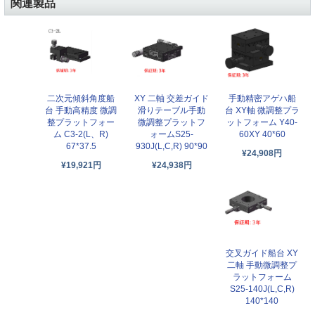
関連製品
二次元傾斜角度船
XY 二軸 交差ガイド
手動精密アゲハ船
台 手動高精度 微調
滑りテーブル手動
台 XY軸 微調整プラ
整プラットフォー
微調整プラットフ
ットフォーム Y40-
ム C3-2(L、R)
ォームS25-
60XY 40*60
67*37.5
930J(L,C,R) 90*90
¥24,908円
¥19,921円
¥24,938円
交叉ガイド船台 XY
二軸 手動微調整プ
ラットフォーム
S25-140J(L,C,R)
140*140