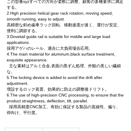
この型番xyzすべての方向が柔軟に調整、顧客の多種要求に満足
する。
2.High precision helical gear rack rotation, moving speed,
smooth running, easy to adjust.
高精密な斜め歯車ラック回転、移動速度が速く、運行が安定、
便利に調節する。
3.Dovetail guide rail is suitable for middle and large load
applications.
採用アゲハのレール、適合に大負荷場合応用。
4.The main material for aluminum,black surface treatment,
exquisite appearance.
主な素材はアルミ合金,表面の黒ずん処理、外観の美しい繊細
な。
5.The locking device is added to avoid the drift after
adjustment.
増設するロック装置、効果的に防止の調整後ドリフト。
6.The use of high-precision CNC processing, to ensure that the
product straightness, deflection, tilt, parallel.
採用高精度CNC加工、有効に保証する製品の直線性、偏り、
仰向け、平行度。