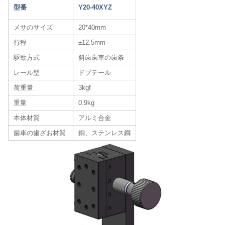
型番
Y20-40XYZ
メサのサイズ
20*40mm
行程
±12.5mm
駆動方式
斜歯歯車の歯条
レール型
ドブテール
荷重量
3kgf
重量
0.9kg
本体材質
アルミ合金
歯車の歯ざお材質
銅、ステンレス鋼