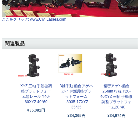
ここをクリック: www.CivilLasers.com
関連製品
XYZ 三軸 手動微調
3軸手動 船台アゲハ
精密アゲハ船台
整プラットフォー
ガイド微調整プラ
25mm 行程 Y20-
ム髱レール Y40-
ットフォーム
40XYZ 三軸 手動微
60XYZ 40*60
L8035-17XYZ
調整プラットフォ
35*35
ーム20*40
¥35,081円
¥34,365円
¥34,974円