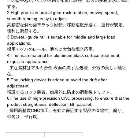
この型番xyzすべての方向が柔軟に調整、顧客の多種要求に満足
する。
2.High precision helical gear rack rotation, moving speed,
smooth running, easy to adjust.
高精密な斜め歯車ラック回転、移動速度が速く、運行が安定、
便利に調節する。
3.Dovetail guide rail is suitable for middle and large load
applications.
採用アゲハのレール、適合に大負荷場合応用。
4.The main material for aluminum,black surface treatment,
exquisite appearance.
主な素材はアルミ合金,表面の黒ずん処理、外観の美しい繊細
な。
5.The locking device is added to avoid the drift after
adjustment.
増設するロック装置、効果的に防止の調整後ドリフト。
6.The use of high-precision CNC processing, to ensure that the
product straightness, deflection, tilt, parallel.
採用高精度CNC加工、有効に保証する製品の直線性、偏り、
仰向け、平行度。