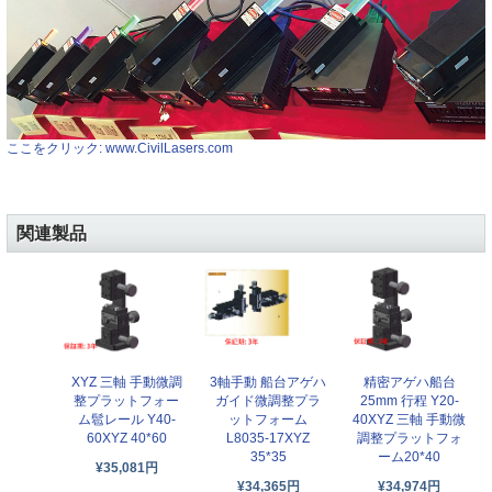
ここをクリック: www.CivilLasers.com
関連製品
XYZ 三軸 手動微調
3軸手動 船台アゲハ
精密アゲハ船台
整プラットフォー
ガイド微調整プラ
25mm 行程 Y20-
ム髱レール Y40-
ットフォーム
40XYZ 三軸 手動微
60XYZ 40*60
L8035-17XYZ
調整プラットフォ
35*35
ーム20*40
¥35,081円
¥34,365円
¥34,974円