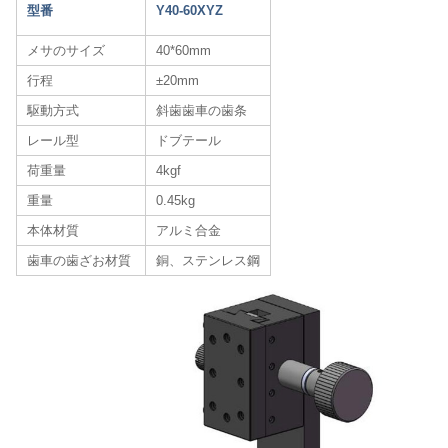
型番
Y40-60XYZ
メサのサイズ
40*60mm
行程
±20mm
駆動方式
斜歯歯車の歯条
レール型
ドブテール
荷重量
4kgf
重量
0.45kg
本体材質
アルミ合金
歯車の歯ざお材質
銅、ステンレス鋼