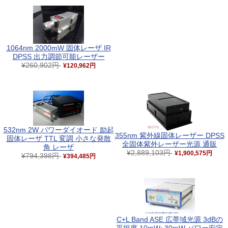
1064nm 2000mW 固体レーザ IR
DPSS 出力調節可能レーザー
¥260,902円
¥120,962円
532nm 2W パワーダイオード 励起
355nm 紫外線固体レーザー DPSS
固体レーザ TTL 変調 小さな発散
全固体紫外レーザー光源 通販
角 レーザ
¥2,889,103円
¥1,900,575円
¥794,398円
¥394,485円
C+L Band ASE 広帯域光源 3dBの