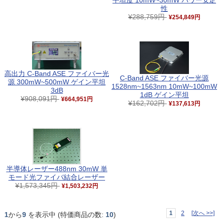
平坦度 10mW~30mW パワー安定
性
¥288,759円
¥254,849円
高出力 C-Band ASE ファイバー光
C-Band ASE ファイバー光源
源 300mW~500mW ゲイン平坦
1528nm~1563nm 10mW~100mW
3dB
1dB ゲイン平坦
¥908,091円
¥664,951円
¥162,702円
¥137,613円
半導体レーザー488nm 30mW 単
モード光ファイバ結合レーザー
¥1,573,345円
¥1,503,232円
1
2
[次へ >>]
1
から
9
を表示中 (特価商品の数:
10
)