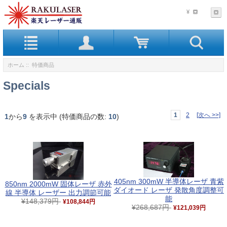
¥
ホーム
:: 特価商品
Specials
1
2
[次へ >>]
1
から
9
を表示中 (特価商品の数:
10
)
405nm 300mW 半導体レーザ 青紫
850nm 2000mW 固体レーザ 赤外
ダイオード レーザ 発散角度調整可
線 半導体 レーザー 出力調節可能
能
¥148,379円
¥108,844円
¥268,687円
¥121,039円