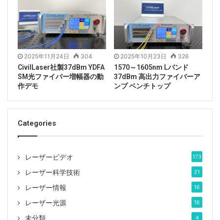
2025年11月24日
304
2025年10月23日
326
CivilLaser社製37dBm YDFA
1570～1605nm Lバンド
SM光ファイバー増幅器の動
37dBm 高出力ファイバーア
作デモ
ンプ ベンチトップ
Categories
レーザービデオ
173
レーザー科学技術
21
レーザー情報
16
レーザー光源
16
未分類
4