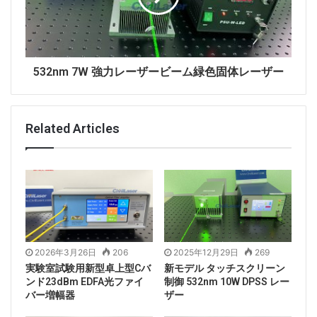
532nm 7W 強力レーザービーム緑色固体レーザー
Related Articles
この ASE 広帯域光源のテスト データレポートとスペク
トログラム。
2026年3月26日
206
2025年12月29日
269
実験室試験用新型卓上型Cバ
新モデル タッチスクリーン
ンド23dBm EDFA光ファイ
制御 532nm 10W DPSS レー
バー増幅器
ザー