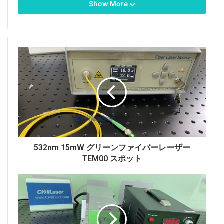
Show More
1060nm帯ASEブロードバンド光源のデスクトップボタ
ンコントロールです。 RS232インターフェイスが付属
しており、ソフトウェア制御でカスタマイズできます。
差し込み可能なファイバーはインターフェースを損傷し
532nm 15mW グリーンファイバーレーザー
やすく、ここでのシングルモード光ファイバーは固定さ
TEM00 スポット
れているため差し込むことができません。 電力はボタ
ンで調整でき、最大出力電力は100mW、10〜100%の出
力電力を調整でき、調整精度は1mWです。