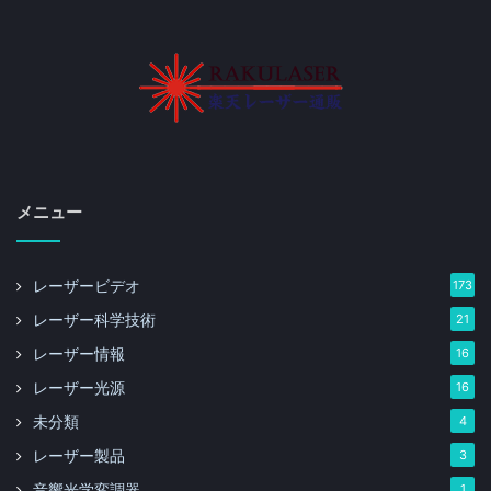
メニュー
レーザービデオ
173
レーザー科学技術
21
レーザー情報
16
レーザー光源
16
未分類
4
レーザー製品
3
音響光学変調器
1