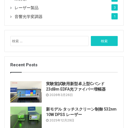
ボタン操作手順:
レーザー製品
3
開くと、LCD に現在のパワーと波長範囲が表示されま
音響光学変調器
1
す。
中央の四角ボタンを押して、電力の設定を開始します。
左右のキーで調整する桁を選択します。
検
上下キーは値のサイズを調整するために使用されます。
索
最後に四角ボタンを押して設定を確定します。
:
キーをONにするとActiveインジケーターが点灯し、レ
ーザー出力が開始されます。
Recent Posts
Tags
1060nmレーザー
ASE広帯域光源
実験室試験用新型卓上型Cバンド
シングルモード
ファイバーレーザー
23dBm EDFA光ファイバー増幅器
2026年3月26日
ファイバー出力
ラボ用レーザーシステム
新モデル タッチスクリーン制御 532nm
10W DPSS レーザー
2025年12月29日