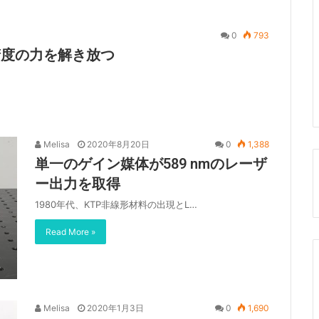
0
793
で精度の力を解き放つ
Melisa
2020年8月20日
0
1,388
単一のゲイン媒体が589 nmのレーザ
ー出力を取得
1980年代、KTP非線形材料の出現とL…
Read More »
Melisa
2020年1月3日
0
1,690