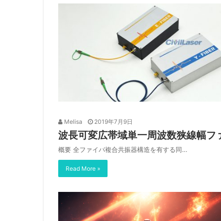
Melisa
2019年7月9日
波長可変広帯域単一周波数狭線幅フ
概要 全ファイバ複合共振器構造を有する同…
Read More »