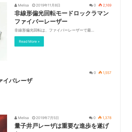
Melisa
2019年11月8日
0
2,169
非線形偏光回転モードロックラマン
ファイバーレーザー
非線形偏光回転は、ファイバーレーザーで最…
Read More »
0
1,557
ァイバレーザ
Melisa
2019年7月5日
0
1,378
量子井戸レーザは重要な進歩を遂げ