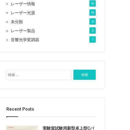
レーザー情報
16
レーザー光源
16
未分類
4
レーザー製品
3
音響光学変調器
1
検
索
:
Recent Posts
実験室試験用新型卓上型Cバ