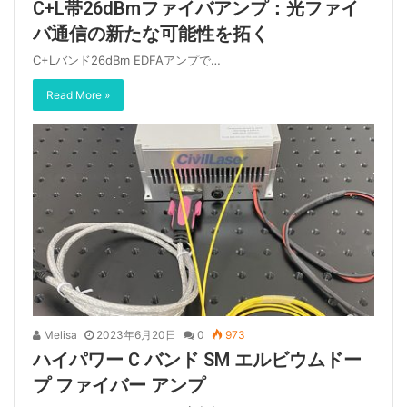
C+L帯26dBmファイバアンプ：光ファイ
バ通信の新たな可能性を拓く
C+Lバンド26dBm EDFAアンプで…
Read More »
Melisa
2023年6月20日
0
973
ハイパワー C バンド SM エルビウムドー
プ ファイバー アンプ