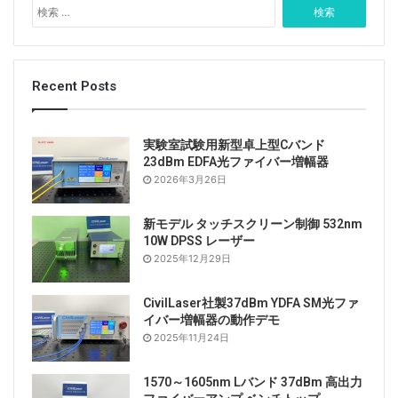
検
索
:
Recent Posts
実験室試験用新型卓上型Cバンド
23dBm EDFA光ファイバー増幅器
2026年3月26日
新モデル タッチスクリーン制御 532nm
10W DPSS レーザー
2025年12月29日
CivilLaser社製37dBm YDFA SM光ファ
イバー増幅器の動作デモ
2025年11月24日
1570～1605nm Lバンド 37dBm 高出力