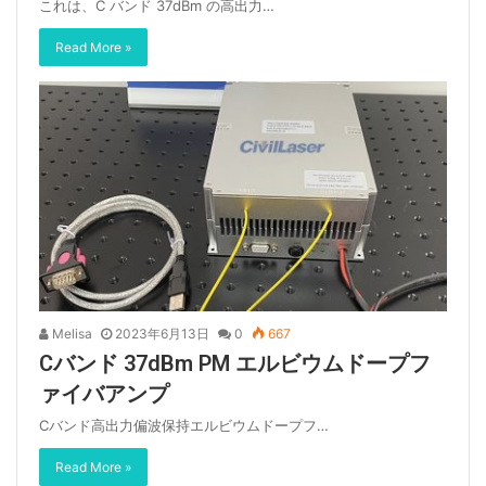
これは、C バンド 37dBm の高出力…
Read More »
Melisa
2023年6月13日
0
667
Cバンド 37dBm PM エルビウムドープフ
ァイバアンプ
Cバンド高出力偏波保持エルビウムドープフ…
Read More »