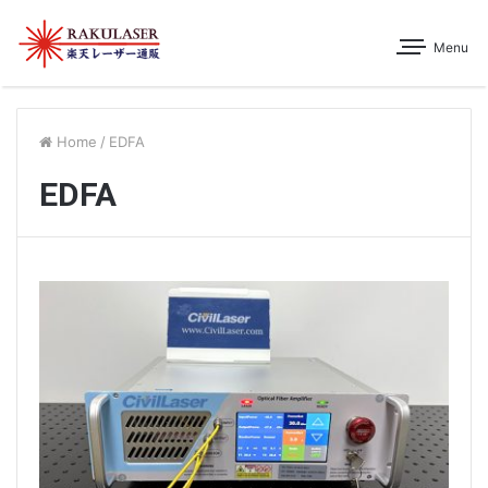
Menu
Home
/
EDFA
EDFA