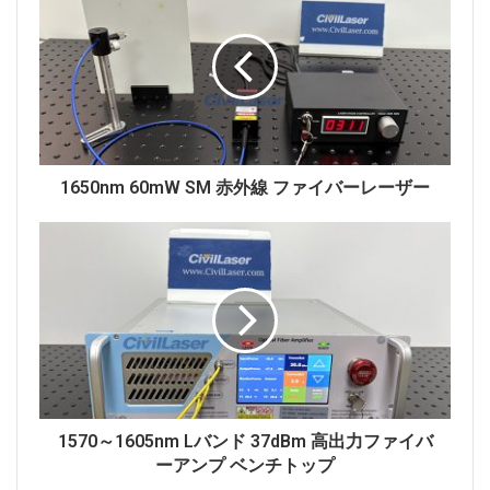
500mWで、10%～100%の範囲で調整可能です。本製品
はシングルモードファイバー出力です。デスクトップタ
ッチスクリーンモデルで、パラメータは画面上で確認・
調整可能です。電流値は画面上で直接調整でき、直接設
定することも可能です。ソフトウェア制御にも対応して
います。
1650nm 60mW SM 赤外線 ファイバーレーザー
高安定性シングルモードファイバー技術を採用し、
1465nmの出力波長と500mWの出力を実現。優れたビ
ーム品質を提供し、科学研究、医療、センシングなどの
分野におけるアプリケーションに適しています。コンパ
クトなベンチトップ設計はプラグアンドプレイ操作をサ
ポートし、インテリジェントな温度制御と過負荷保護機
能を備え、継続的かつ安定した動作を保証します。
OEM統合に対応し、カスタマイズ可能なパルス/連続モ
1570～1605nm Lバンド 37dBm 高出力ファイバ
ードを備え、精密実験や産業試験に最適な光源です。
ーアンプ ベンチトップ