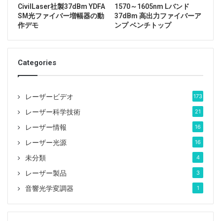
CivilLaser社製37dBm YDFA
1570～1605nm Lバンド
SM光ファイバー増幅器の動
37dBm 高出力ファイバーア
作デモ
ンプ ベンチトップ
Categories
レーザービデオ
173
レーザー科学技術
21
レーザー情報
16
レーザー光源
16
未分類
4
レーザー製品
3
音響光学変調器
1