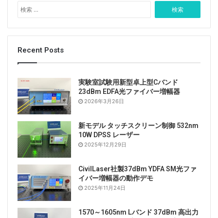
検
索
:
Recent Posts
実験室試験用新型卓上型Cバンド
23dBm EDFA光ファイバー増幅器
2026年3月26日
新モデル タッチスクリーン制御 532nm
10W DPSS レーザー
2025年12月29日
CivilLaser社製37dBm YDFA SM光ファ
イバー増幅器の動作デモ
2025年11月24日
1570～1605nm Lバンド 37dBm 高出力