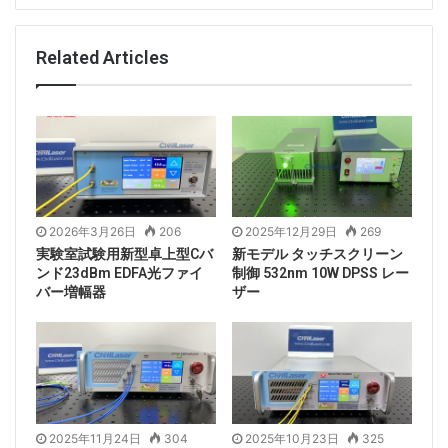
このレーザーは、最適化された共振器設計と高品質の光
学部品により、高い安定性と低位相ノイズを実現してい
Related Articles
ます。
この1465nmファイバーレーザーのテストレポート。
2026年3月26日
206
2025年12月29日
269
実験室試験用新型卓上型Cバ
新モデル タッチスクリーン
ンド23dBm EDFA光ファイ
制御 532nm 10W DPSS レー
バー増幅器
ザー
2025年11月24日
304
2025年10月23日
325