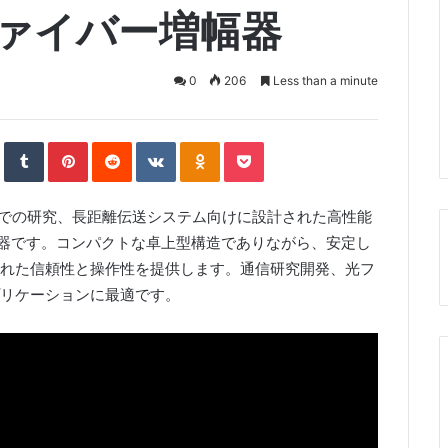
光ファイバー増幅器
0
206
Less than a minute
S
T
P
R
V
O
P
t
u
i
e
K
d
o
u
m
n
d
o
n
c
m
b
t
d
n
o
k
b
l
e
i
t
k
e
l
r
r
t
a
l
t
e
e
k
a
、研究室での研究、長距離伝送システム向けに設計された高性能
U
s
t
s
p
t
e
s
o
n
器です。コンパクトな卓上型構造でありながら、安定し
n
i
k
れた信頼性と操作性を提供します。通信研究開発、光フ
i
リケーションに最適です。