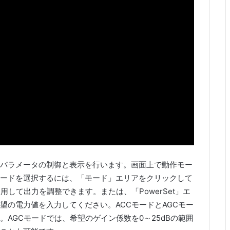
作パラメータの制御と表示を行います。画面上で動作モー
ードを選択するには、「モード」エリアをクリックして
して出力を調整できます。または、「PowerSet」エ
望の電力値を入力してください。ACCモードとAGCモー
AGCモードでは、希望のゲイン係数を0～25dBの範囲