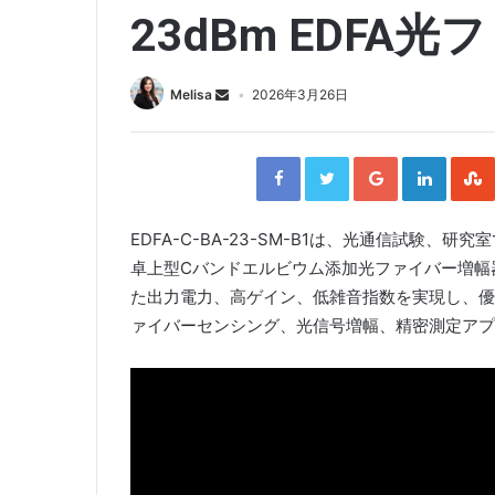
23dBm EDFA
Melisa
2026年3月26日
F
T
G
L
a
w
o
i
c
i
o
n
e
t
g
k
b
t
l
e
o
e
e
d
o
r
+
I
EDFA-C-BA-23-SM-B1は、光通信試験
k
n
卓上型Cバンドエルビウム添加光ファイバー増幅
た出力電力、高ゲイン、低雑音指数を実現し、優
ァイバーセンシング、光信号増幅、精密測定アプ