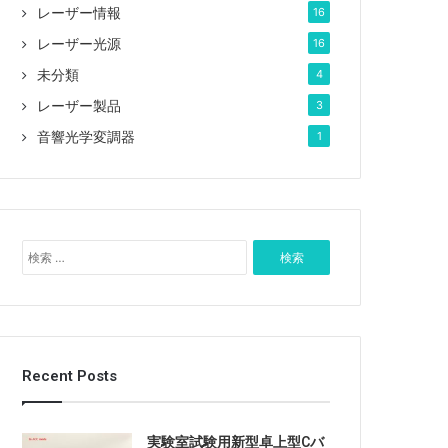
レーザー情報
16
レーザー光源
16
未分類
4
レーザー製品
3
音響光学変調器
1
検
索
:
Recent Posts
実験室試験用新型卓上型Cバ