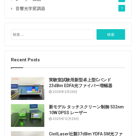
音響光学変調器
1
検
索
:
Recent Posts
実験室試験用新型卓上型Cバンド
23dBm EDFA光ファイバー増幅器
2026年3月26日
新モデル タッチスクリーン制御 532nm
10W DPSS レーザー
2025年12月29日
CivilLaser社製37dBm YDFA SM光ファ