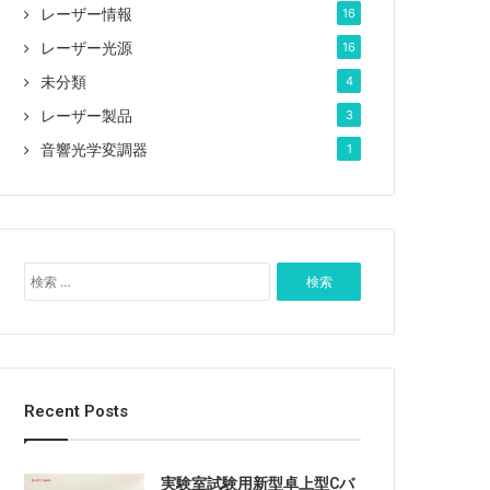
レーザー情報
16
レーザー光源
16
未分類
4
レーザー製品
3
音響光学変調器
1
検
索
:
Recent Posts
実験室試験用新型卓上型Cバ