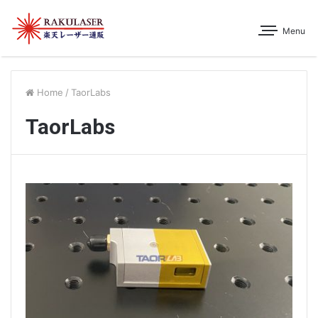
Menu
Home
/
TaorLabs
TaorLabs