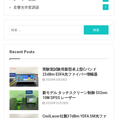
音響光学変調器
1
検
索
:
Recent Posts
実験室試験用新型卓上型Cバンド
23dBm EDFA光ファイバー増幅器
2026年3月26日
新モデル タッチスクリーン制御 532nm
10W DPSS レーザー
2025年12月29日
CivilLaser社製37dBm YDFA SM光ファ