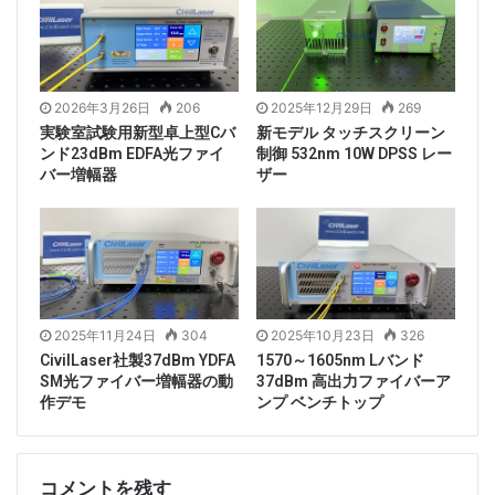
2026年3月26日
206
2025年12月29日
269
実験室試験用新型卓上型Cバ
新モデル タッチスクリーン
ンド23dBm EDFA光ファイ
制御 532nm 10W DPSS レー
バー増幅器
ザー
2025年11月24日
304
2025年10月23日
326
CivilLaser社製37dBm YDFA
1570～1605nm Lバンド
SM光ファイバー増幅器の動
37dBm 高出力ファイバーア
作デモ
ンプ ベンチトップ
コメントを残す