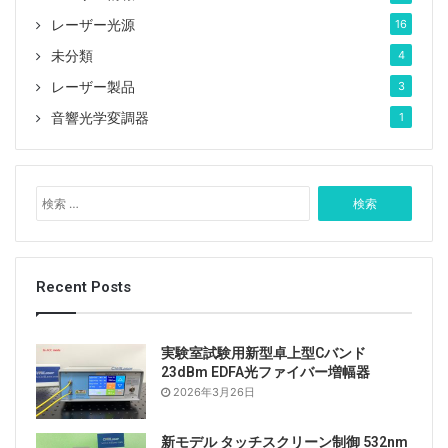
レーザー光源
16
未分類
4
レーザー製品
3
音響光学変調器
1
検
索
:
Recent Posts
実験室試験用新型卓上型Cバンド
23dBm EDFA光ファイバー増幅器
2026年3月26日
新モデル タッチスクリーン制御 532nm