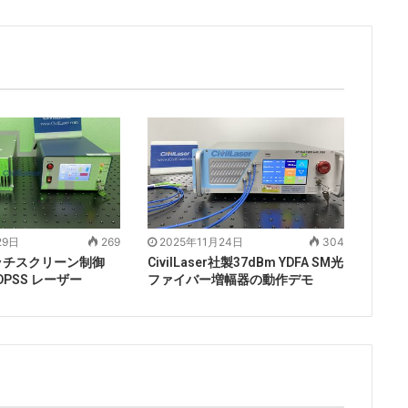
29日
269
2025年11月24日
304
ッチスクリーン制御
CivilLaser社製37dBm YDFA SM光
 DPSS レーザー
ファイバー増幅器の動作デモ