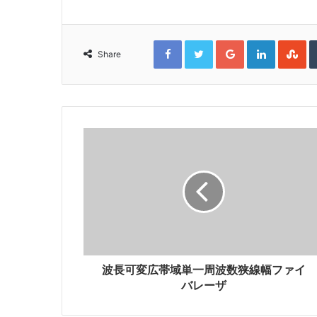
F
T
G
L
S
a
w
o
i
t
Share
c
i
o
n
u
e
t
g
k
m
b
t
l
e
b
o
e
e
d
l
o
r
+
I
e
k
n
U
p
o
n
波長可変広帯域単一周波数狭線幅ファイ
バレーザ