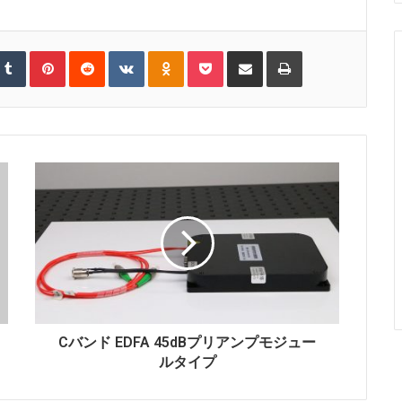
T
P
R
V
O
P
S
P
u
i
e
K
d
o
h
r
m
n
d
o
n
c
a
i
b
t
d
n
o
k
r
n
l
e
i
t
k
e
e
t
r
r
t
a
l
t
v
e
k
a
i
s
t
s
a
t
e
s
E
n
m
i
a
k
i
i
l
Cバンド EDFA 45dBプリアンプモジュー
ルタイプ