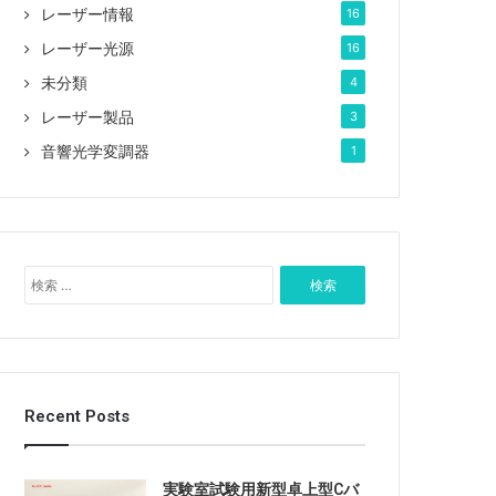
レーザー情報
16
レーザー光源
16
未分類
4
レーザー製品
3
音響光学変調器
1
検
索
:
Recent Posts
実験室試験用新型卓上型Cバ