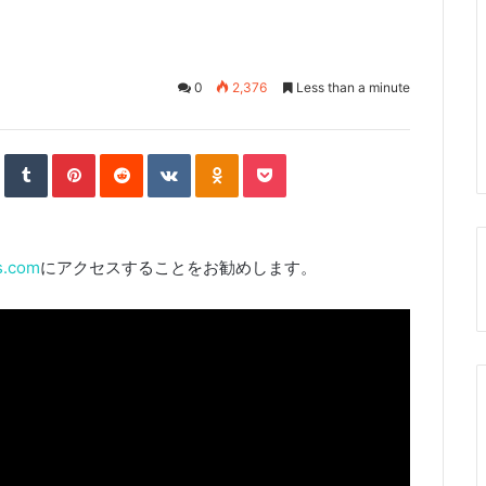
0
2,376
Less than a minute
S
T
P
R
V
O
P
t
u
i
e
K
d
o
u
m
n
d
o
n
c
m
b
t
d
n
o
k
b
l
e
i
t
k
e
l
r
r
t
a
l
t
e
e
k
a
U
s
t
s
p
t
e
s
o
n
s.com
にアクセスすることをお勧めします。
n
i
k
i