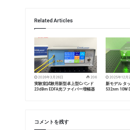
Related Articles
2026年3月26日
206
2025年12月
実験室試験用新型卓上型Cバンド
新モデル タ
23dBm EDFA光ファイバー増幅器
532nm 10W
コメントを残す