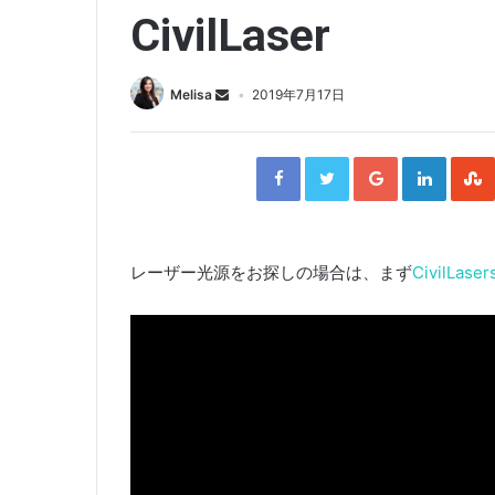
CivilLaser
Melisa
2019年7月17日
F
T
G
L
a
w
o
i
c
i
o
n
e
t
g
k
b
t
l
e
o
e
e
d
o
r
+
I
k
n
レーザー光源をお探しの場合は、まず
CivilLaser