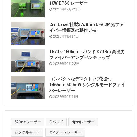
10W DPSS レーザー
「私たちの計算表、ナノレーザーに関するほとんどの論
2025年12月29日
文では、レーザーの加工機は実装されていません。出力
特性のキンクポイントで測定する研究がありますが、ナ
CivilLaser社製37dBm YDFA SM光ファ
ノレーザーの放出は実際のレーザー閾値のために無関係
イバー増幅器の動作デモ
2025年11月24日
です。キンク値を1桁上回った「フェディアネンが追加
されました。」通常、ナノレーザーの自己発熱により、
1570～1605nm Lバンド 37dBm 高出力
コヒーレントな出力を達成することは困難です。
ファイバーアンプ ベンチトップ
2025年10月23日
したがって、錯覚レーザーのしきい値を実際の
レーザー
のしきい値と区別することが重要です。コヒーレントな
コンパクトなデスクトップ設計、
測定と計算は困難ですが、VishnevichとFediainenは、
1465nm 500mW シングルモードファイ
バーレーザー
任意のナノレーザーに適用できる簡単な式を提案しまし
2025年10月11日
た。この式と出力特性を使用して、ナノレーザーエンジ
ニアは、作成した構造のしきい値電流を迅速に測定でき
るようになりました（図2を参照）。
520nmレーザー
Cバンド
dpssレーザー
JävšnievichとFedyaninによって報告された結果は、設
シングルモード
ダイオードレーザー