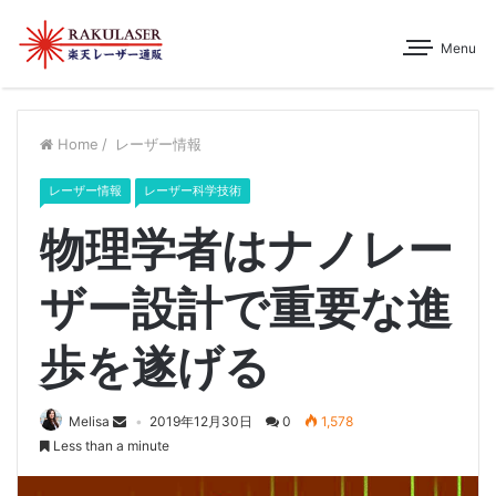
Menu
Home
/
レーザー情報
レーザー情報
レーザー科学技術
物理学者はナノレー
ザー設計で重要な進
歩を遂げる
Melisa
2019年12月30日
0
1,578
Less than a minute