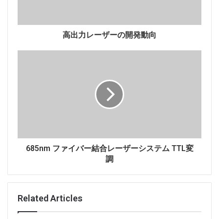
に、
光ファイバー
インターネットの出現により、接続速
度が向上し、エネルギー効率も向上しました。
高出力レーザーの開発動向
これまでのところ、これがナノレーザーの唯一の可能な
用途ではありません。研究者はすでに、数百分の1メー
トルのサイズの化学センサーとバイオセンサーを開発し
ていますが、機械的ストレスセンサーは数十億分の1メ
ートルのサイズです。ナノレーザーは、人間を含む生体
のニューロンの活動を制御するためにも使用されると期
待されています。
685nm ファイバー結合レーザーシステム TTL変
調
Related Articles