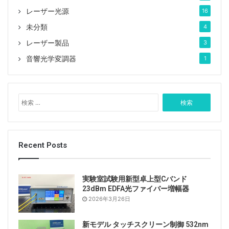
レーザー光源
16
未分類
4
レーザー製品
3
音響光学変調器
1
図2.上の図は、ナノレーザーのしきい値電流とデバイス
検
温度の関係を示しています。
索
:
驚くべきことに、ナノレーザーのしきい値電流は、出力
Recent Posts
特性または発光スペクトルの低下とは関係がありませ
ん。これはマクロレーザーのレーザーしきい値の兆候で
す。図1bは、出力特性に重要な点が見られた場合でも、
実験室試験用新型卓上型Cバンド
レーザー状態への遷移がより高い電流で発生することを
23dBm EDFA光ファイバー増幅器
明確に示しています。これは、ナノレーザーのレーザー
2026年3月26日
科学者にとって予測不可能です。
新モデル タッチスクリーン制御 532nm