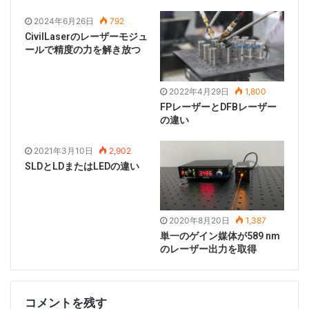
2024年6月26日
792
CivilLaserのレーザーモジュ
図1.（A）従来のマクロレーザーの出力パワーと（B）特
ールで精度の力を解き放つ
定の温度での典型的なナノスケールレーザーのポンプ電
流依存性。
2022年4月29日
1,800
放射線源がレーザーの特性を持つためには、多くの要件
FPレーザーとDFBレーザー
の違い
を満たす必要があります。主なポイントは、コヒーレン
ト放射を放出する必要があるということです。コヒーレ
2021年3月10日
2,902
ンスに密接に関連するユニークな特性は、いわゆるレー
SLDとLDまたはLEDの違い
ザー閾値の存在です。ポンプ電流がこのしきい値を下回
ると、出力放射はほとんど自然に発生し、その特性は従
来の発光ダイオード（LED）の出力と変わりません。し
2020年8月20日
1,387
かし、しきい値電流に達すると、放射はコヒーレントに
単一のゲイン媒体が589 nm
なります。この時点で、従来のマクロレーザーの発光ス
のレーザー出力を取得
ペクトルは減少し、その出力はスパイクされます。後者
の機能は、出力電流の変化をポンプ電流で調べることに
より、レーザーのしきい値を決定する簡単な方法を提供
コメントを残す