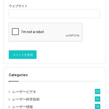
動を記録できる機器が必要になるためです。
ウェブサイト
モスクワ物理技術研究所のAndrey VishniviとDmitry
Fediainenは、技術的に困難な直接コヒーレント測定を
バイパスする方法を発見しました。彼らは、主要なレー
ザーパラメータを使用してナノレーザー放射のコヒーレ
ンスを定量化する方法を開発しました。研究者は、彼ら
の技術がナノレーザーの閾値電流を決定できると主張し
ている（上記B）。彼らは、「しきい値のない」ナノレ
ーザーでさえ、実際に発光ダイオードをレーザー場から
分離する独自のしきい値電流を持っていることを発見し
ました。放射された放射は、このしきい値電流以下では
Categories
無関係であり、それ以上ではコヒーレントです。
レーザービデオ
173
レーザー科学技術
21
レーザー情報
16