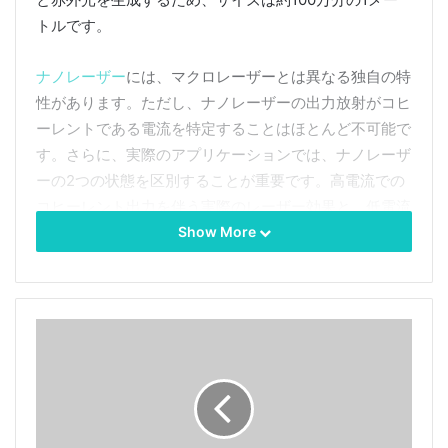
トルです。
ナノレーザー
には、マクロレーザーとは異なる独自の特
性があります。ただし、ナノレーザーの出力放射がコヒ
ーレントである電流を特定することはほとんど不可能で
す。さらに、実際のアプリケーションでは、ナノレーザ
ーの2つの状態を区別することが重要です。高電流での
コヒーレント出力を伴う実際のレーザー効果と、低電流
での非コヒーレント出力を伴うLEDのような状態です。
Show More
モスクワ物理研究所の研究者は、ナノレーザーをどのよ
うな状況で実際のレーザーと呼ぶことができるかを決定
する方法を開発しました。
近い将来、ナノレーザーは光集積回路に統合される予定
です。集積光回路では、それらはフォトニック導波路に
基づく新世代の高速相互接続に使用され、CPUおよび
GPUのパフォーマンスが桁違いに向上します。同様