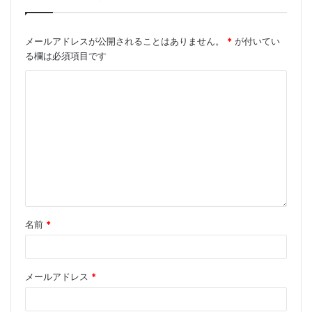
します（図A）。
メールアドレスが公開されることはありません。
*
が付いてい
多くのナノレーザーは、従来のマクロレーザーのように
る欄は必須項目です
動作し、しきい値電流を示します。ただし、一部のデバ
イスでは、出力しきい値とポンプ電流の曲線を分析して
レーザーのしきい値を決定することはできません。これ
は、対数目盛の直線のみであるため、特別な特性がない
ためです（図Bを参照）。このようなナノレーザーは
「しきい値なしレーザー」と呼ばれ、疑問が生じます。
どの電流で放射がコヒーレントになるのか、それともレ
ーザーのようになりますか？
名前
*
この質問に答える明らかな方法は、一貫性を測定するこ
とです。ただし、放出スペクトルや出力パワーとは異な
り、ナノレーザーの場合、コヒーレンスを測定すること
メールアドレス
*
は困難です。これには、ナノレーザーで内部プロセスが
発生する時間スケールである、1兆分の1秒単位で強度変