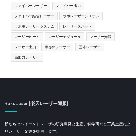
計の一貫性に関係なく、ナノレーザーの放射点を事前に
ファイバーレーザー
ファイバー出力
予測できます。これにより、エンジニアは所定の特性と
ファイバー結合レーザー
ラボレーザーシステム
保証されたコヒーレンスを備えたナノレーザーを開発で
きます。
ラボ用レーザーシステム
レーザースポット
レーザービーム
レーザーモジュール
レーザー光源
Tags
ナノレーザー
ファイバーレーザー
レーザー出力
半導体レーザー
固体レーザー
ポンプレーザー
レーザー技術
高出力レーザー
RakuLaser [楽天レーザー通販]
私たちはハイエンドレーザの研究開発と生産、科学研究と工業生産によ
りレーザー光源を提供します。