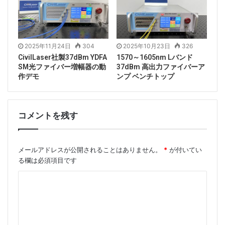
Tags
1270nmレーザー
DFBレーザー
2025年11月24日
304
2025年10月23日
326
ピグテールレーザー
ファイバー結合レーザー
CivilLaser社製37dBm YDFA
1570～1605nm Lバンド
SM光ファイバー増幅器の動
37dBm 高出力ファイバーア
作デモ
ンプ ベンチトップ
コメントを残す
メールアドレスが公開されることはありません。
*
が付いてい
る欄は必須項目です