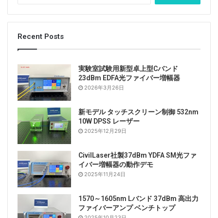
索
:
Recent Posts
実験室試験用新型卓上型Cバンド
23dBm EDFA光ファイバー増幅器
2026年3月26日
新モデル タッチスクリーン制御 532nm
10W DPSS レーザー
2025年12月29日
CivilLaser社製37dBm YDFA SM光ファ
イバー増幅器の動作デモ
2025年11月24日
1570～1605nm Lバンド 37dBm 高出力
ファイバーアンプ ベンチトップ
2025年10月23日