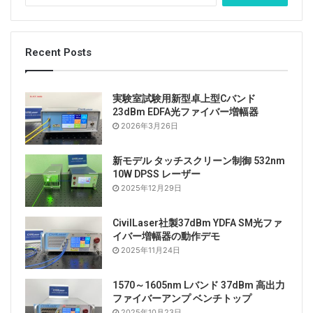
索
:
Recent Posts
実験室試験用新型卓上型Cバンド
23dBm EDFA光ファイバー増幅器
2026年3月26日
新モデル タッチスクリーン制御 532nm
10W DPSS レーザー
2025年12月29日
CivilLaser社製37dBm YDFA SM光ファ
イバー増幅器の動作デモ
2025年11月24日
1570～1605nm Lバンド 37dBm 高出力
ファイバーアンプ ベンチトップ
2025年10月23日