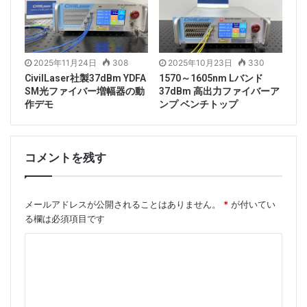
Tags
1710nmレーザー
ファイバー結合レーザー
レーザーシステム
レーザー光源
2025年11月24日
308
2025年10月23日
330
CivilLaser社製37dBm YDFA
1570～1605nm Lバンド
SM光ファイバー増幅器の動
37dBm 高出力ファイバーア
作デモ
ンプ ベンチトップ
コメントを残す
メールアドレスが公開されることはありません。
*
が付いてい
る欄は必須項目です