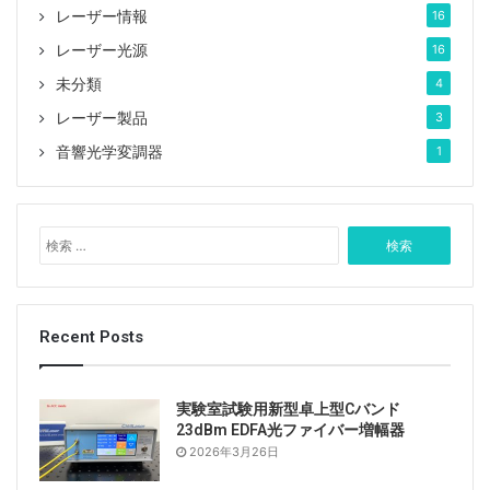
レーザー情報
16
レーザー光源
16
未分類
4
レーザー製品
3
音響光学変調器
1
検
索
:
Recent Posts
実験室試験用新型卓上型Cバンド
23dBm EDFA光ファイバー増幅器
2026年3月26日