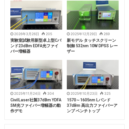
2026年3月26日
205
2025年12月29日
269
実験室試験用新型卓上型Cバ
新モデル タッチスクリーン
ンド23dBm EDFA光ファイ
制御 532nm 10W DPSS レー
バー増幅器
ザー
2025年11月24日
304
2025年10月23日
325
CivilLaser社製37dBm YDFA
1570～1605nm Lバンド
SM光ファイバー増幅器の動
37dBm 高出力ファイバーア
作デモ
ンプ ベンチトップ