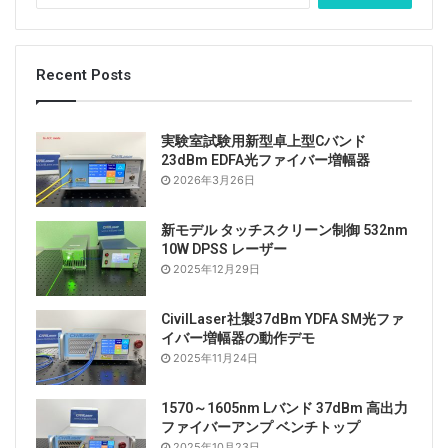
索
:
Recent Posts
実験室試験用新型卓上型Cバンド
23dBm EDFA光ファイバー増幅器
2026年3月26日
新モデル タッチスクリーン制御 532nm
10W DPSS レーザー
2025年12月29日
CivilLaser社製37dBm YDFA SM光ファ
イバー増幅器の動作デモ
2025年11月24日
1570～1605nm Lバンド 37dBm 高出力
ファイバーアンプ ベンチトップ
2025年10月23日