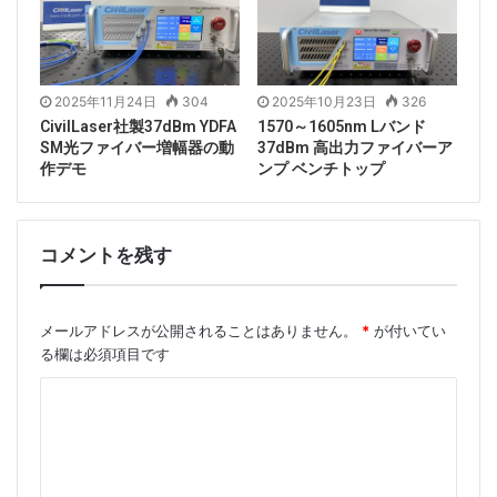
Tags
375nm
UVレーザー
ダイオードレーザー
2025年11月24日
304
2025年10月23日
326
レーザービーム
半導体レーザー
CivilLaser社製37dBm YDFA
1570～1605nm Lバンド
SM光ファイバー増幅器の動
37dBm 高出力ファイバーア
作デモ
ンプ ベンチトップ
コメントを残す
メールアドレスが公開されることはありません。
*
が付いてい
る欄は必須項目です