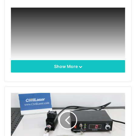
Show More
1550nm バンド レーザー (低出力) は、
DFB 半導体レー
ザー
チップ、偏光維持ファイバー出力、専門的に設計
された駆動回路、TEC 制御を使用して、安全で安定し
たレーザー動作を保証し、デスクトップまたはモジュー
ル式パッケージを提供できます。