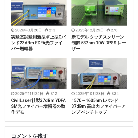
2026年3月26日
213
2025年12月29日
276
実験室試験用新型卓上型Cバ
新モデル タッチスクリーン
ンド23dBm EDFA光ファイ
制御 532nm 10W DPSS レー
バー増幅器
ザー
1550nm レーザー光源のスペクトル。
2025年11月24日
312
2025年10月23日
334
CivilLaser社製37dBm YDFA
1570～1605nm Lバンド
SM光ファイバー増幅器の動
37dBm 高出力ファイバーア
作デモ
ンプ ベンチトップ
コメントを残す