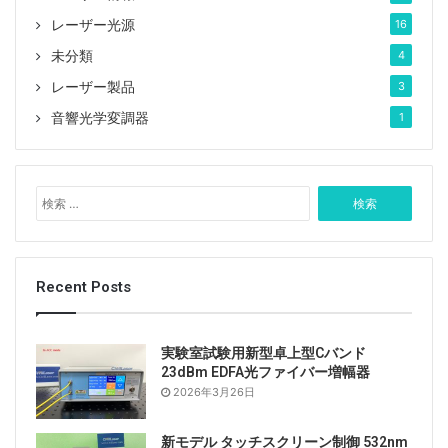
レーザー光源
16
未分類
4
レーザー製品
3
音響光学変調器
1
検
索
:
Recent Posts
実験室試験用新型卓上型Cバンド
23dBm EDFA光ファイバー増幅器
2026年3月26日
新モデル タッチスクリーン制御 532nm