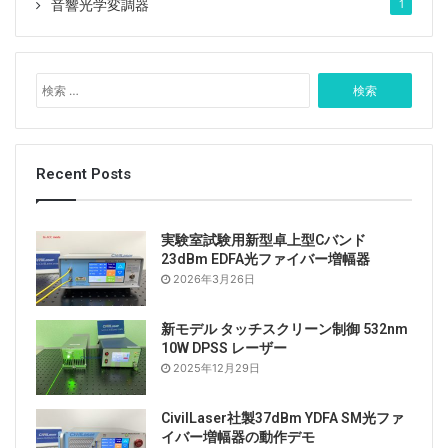
音響光学変調器
1
Tags
976nmレーザー
ファイバー結合レーザー
検
ポンプレーザー
ラボレーザーシステム
索
レーザースポット
高出力レーザー
:
Recent Posts
実験室試験用新型卓上型Cバンド
23dBm EDFA光ファイバー増幅器
2026年3月26日
新モデル タッチスクリーン制御 532nm
10W DPSS レーザー
2025年12月29日
CivilLaser社製37dBm YDFA SM光ファ
イバー増幅器の動作デモ