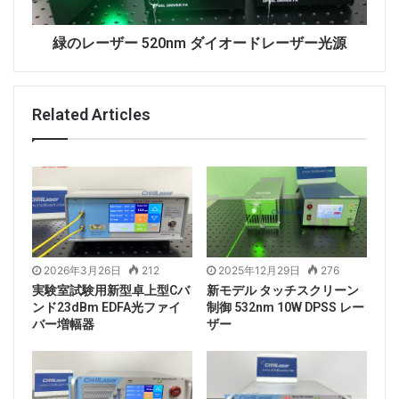
緑のレーザー 520nm ダイオードレーザー光源
Related Articles
2026年3月26日
212
2025年12月29日
276
実験室試験用新型卓上型Cバ
新モデル タッチスクリーン
ンド23dBm EDFA光ファイ
制御 532nm 10W DPSS レー
バー増幅器
ザー
高出力レーザー光源
は、高性能半導体レーザーチップ、
105/125μmファイバーカップリング出力に基づいてい