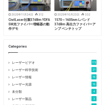
ます。 専門的に設計された定電流駆動および温度制御
回路により、レーザーの安全で安定した動作が保証され
2025年11月24日
312
2025年10月23日
332
ます。 一部のモデルには波長ロックがあり、スペクト
CivilLaser社製37dBm YDFA
1570～1605nm Lバンド
ルの安定性は±3nmよりも優れている場合があります。
SM光ファイバー増幅器の動
37dBm 高出力ファイバーア
作デモ
ンプ ベンチトップ
医学研究、ファイバーレーザーポンピング、およびその
他の製造テストに最適です。 デスクトップまたはモジ
ュールのパッケージを提供でき、ホストコンピューター
Categories
の監視ソフトウェアを提供できます。
レーザービデオ
173
レーザー科学技術
21
レーザー情報
16
レーザー光源
16
未分類
4
レーザー製品
3