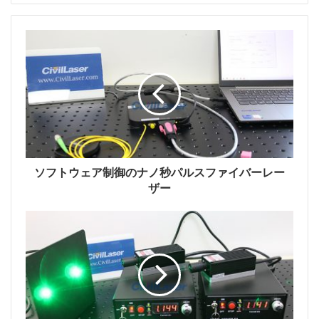
操作手順：
真ん中の四角ボタンを押して設定状態に入ります。
レーザーは、電流を調整することによって出力パワーを
調整します。
左矢印と右矢印はデータビットを選択します。
上矢印と下矢印は、データビットの値のサイズを調整し
ます。
ソフトウェア制御のナノ秒パルスファイバーレー
最後に四角ボタンを押して設定を完了します。
ザー
キーをONにすると、アクティブインジケーターが点灯
し、レーザーが正常に作動し、
レーザー出力
がありま
す。