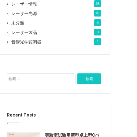
レーザー情報
16
レーザー光源
16
未分類
4
レーザー製品
3
音響光学変調器
1
検
索
:
Recent Posts
実験室試験用新型卓上型Cバ