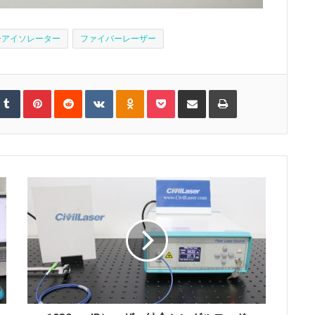
ーアイソレーター
ファイバーレーザー
T
P
R
V
O
P
S
P
u
i
e
K
d
o
h
r
m
n
d
o
n
c
a
i
b
t
d
n
o
k
r
n
l
e
i
t
k
e
e
t
r
r
t
a
l
t
v
e
k
a
i
s
t
s
a
t
e
s
E
n
m
i
a
k
i
i
l