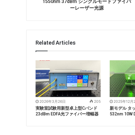
1550nm 37dBm シングルモードファイバ
ーレーザー光源
Related Articles
2026年3月26日
205
2025年12月
実験室試験用新型卓上型Cバンド
新モデル タ
23dBm EDFA光ファイバー増幅器
532nm 10W