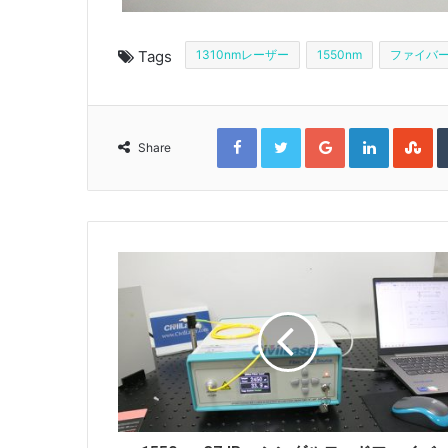
Tags
1310nmレーザー
1550nm
ファイバ
F
T
G
L
S
a
w
o
i
t
Share
c
i
o
n
u
e
t
g
k
m
b
t
l
e
b
o
e
e
d
l
o
r
+
I
e
k
n
U
p
o
n