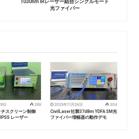
1030nm IRレーザー結合シングルモード
光ファイバー
29日
269
2025年11月24日
304
ッチスクリーン制御
CivilLaser社製37dBm YDFA SM光
 DPSS レーザー
ファイバー増幅器の動作デモ