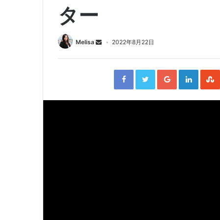
ター
Melisa
2022年8月22日
F
T
G
L
a
w
o
i
c
i
o
n
e
t
g
k
b
t
l
e
o
e
e
d
o
r
+
I
k
n