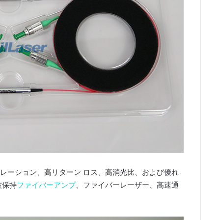
レーション、高リターン ロス、高消光比、および優れ
波保持
ファイバーアンプ
、ファイバーレーザー、高速通