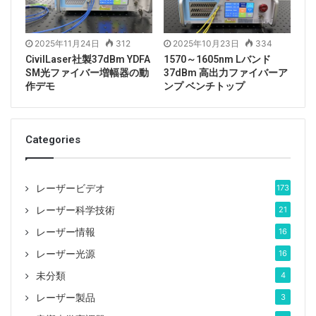
2025年11月24日
312
2025年10月23日
334
CivilLaser社製37dBm YDFA
1570～1605nm Lバンド
SM光ファイバー増幅器の動
37dBm 高出力ファイバーア
作デモ
ンプ ベンチトップ
Categories
レーザービデオ
173
レーザー科学技術
21
レーザー情報
16
レーザー光源
16
未分類
4
レーザー製品
3