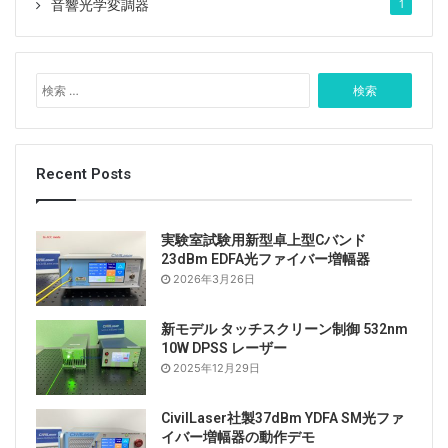
音響光学変調器
1
検
索
:
Recent Posts
実験室試験用新型卓上型Cバンド
23dBm EDFA光ファイバー増幅器
2026年3月26日
新モデル タッチスクリーン制御 532nm
10W DPSS レーザー
2025年12月29日
CivilLaser社製37dBm YDFA SM光ファ
イバー増幅器の動作デモ