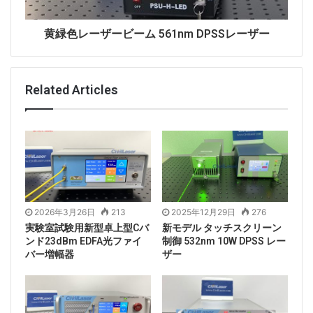
黄緑色レーザービーム 561nm DPSSレーザー
Related Articles
Tags
11nm~19000nm
50Wレーザー
2026年3月26日
213
2025年12月29日
276
レーザーパワーメーター
レーザー出力
実験室試験用新型卓上型Cバ
新モデル タッチスクリーン
ンド23dBm EDFA光ファイ
制御 532nm 10W DPSS レー
バー増幅器
ザー