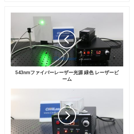
CivilLasers
のレーザーパワーメーターは、安定した動
作、正確な測定、小型で長寿命という特徴があります。
熱量測定の原理に基づいて、優れた光学的均一性、レー
ザーの偏光状態や入射角などの影響を非常に受けにくい
という利点があるだけでなく、レーザー損傷に対して比
較的高い耐性があります。
543nmファイバーレーザー光源 緑色 レーザービ
ーム