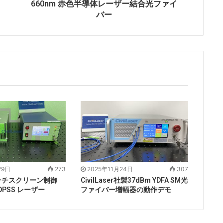
660nm 赤色半導体レーザー結合光ファイ
バー
29日
273
2025年11月24日
307
ッチスクリーン制御
CivilLaser社製37dBm YDFA SM光
 DPSS レーザー
ファイバー増幅器の動作デモ