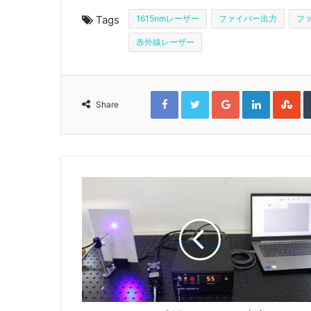
Tags
1615nmレーザー
ファイバー出力
フ
赤外線レーザー
F
T
G
L
S
a
w
o
i
t
Share
c
i
o
n
u
e
t
g
k
m
b
t
l
e
b
o
e
e
d
l
o
r
+
I
e
k
n
U
p
o
n