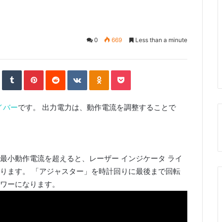
ー
0
669
Less than a minute
S
T
P
R
V
O
P
t
u
i
e
K
d
o
u
m
n
d
o
n
c
m
b
t
d
n
o
k
b
l
e
i
t
k
e
l
r
r
t
a
l
t
e
e
k
a
イバー
です。 出力電力は、動作電流を調整することで
U
s
t
s
p
t
e
s
o
n
n
i
k
i
流が最小動作電流を超えると、レーザー インジケータ ライ
ります。 「アジャスター」を時計回りに最後まで回転
ワーになります。