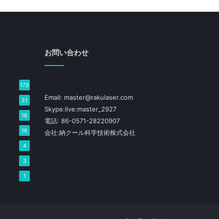
お問い合わせ
173
Email: master@rakulaser.com
21
Skype:live:master_2927
16
電話: 86-0571-28220907
16
会社:納クール科学技術株式会社
4
3
1