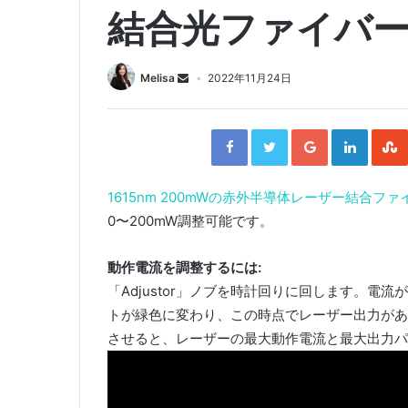
結合光ファイバ
Melisa
2022年11月24日
F
T
G
L
a
w
o
i
c
i
o
n
e
t
g
k
b
t
l
e
o
e
e
d
o
r
+
I
1615nm 200mWの赤外半導体レーザー結合ファ
k
n
0〜200mW調整可能です。
動作電流を調整するには:
「Adjustor」ノブを時計回りに回します。電
トが緑色に変わり、この時点でレーザー出力があ
させると、レーザーの最大動作電流と最大出力パ