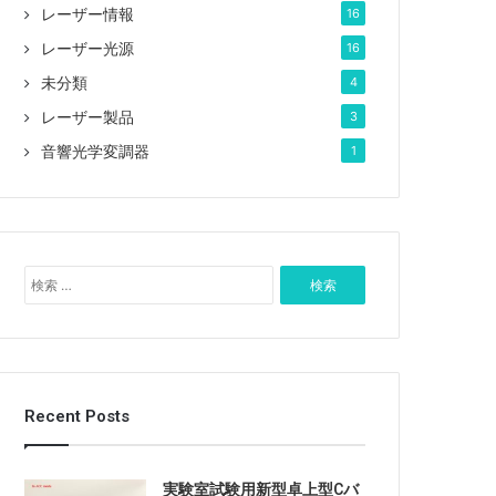
レーザー情報
16
レーザー光源
16
未分類
4
レーザー製品
3
音響光学変調器
1
検
索
:
Recent Posts
実験室試験用新型卓上型Cバ