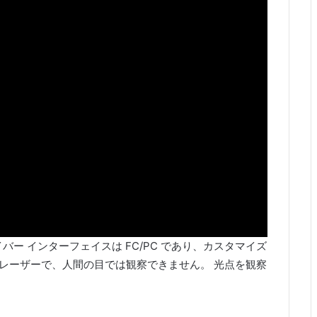
バー インターフェイスは FC/PC であり、カスタマイズ
外線レーザーで、人間の目では観察できません。 光点を観察