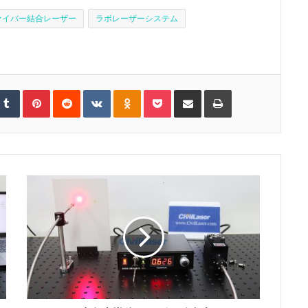
ァイバー結合レーザー
ラボレーザーシステム
T
P
R
V
O
P
S
P
u
i
e
K
d
o
h
r
m
n
d
o
n
c
a
i
b
t
d
n
o
k
r
n
l
e
i
t
k
e
e
t
r
r
t
a
l
t
v
e
k
a
i
s
t
s
a
t
e
s
E
n
m
i
a
k
i
i
l