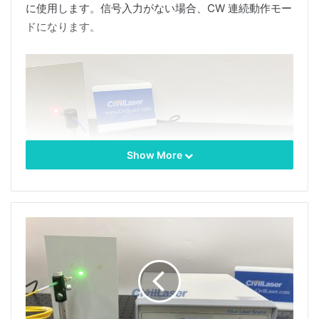
に使用します。信号入力がない場合、CW 連続動作モー
ドになります。
Show More
785nm 1500mWファイバーレーザー統合機は、
高出
力、高精度、高安定性を統合したレーザーデバイスで
す。最大出力1500mWまでの785nm波長レーザー光源
を使用し、さまざまな高精度で需要の高い産業用アプリ