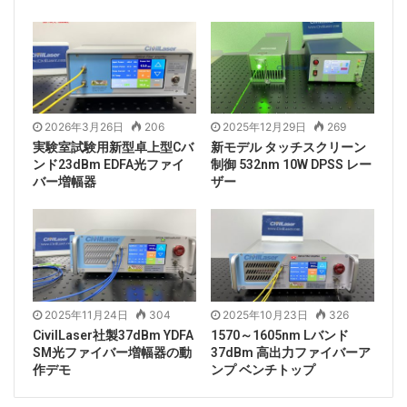
2026年3月26日
206
2025年12月29日
269
実験室試験用新型卓上型Cバ
新モデル タッチスクリーン
ンド23dBm EDFA光ファイ
制御 532nm 10W DPSS レー
バー増幅器
ザー
2025年11月24日
304
2025年10月23日
326
CivilLaser社製37dBm YDFA
1570～1605nm Lバンド
SM光ファイバー増幅器の動
37dBm 高出力ファイバーア
作デモ
ンプ ベンチトップ