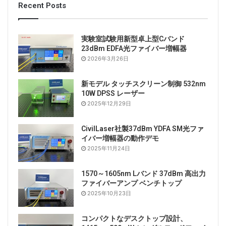
Recent Posts
実験室試験用新型卓上型Cバンド
23dBm EDFA光ファイバー増幅器
2026年3月26日
新モデル タッチスクリーン制御 532nm
10W DPSS レーザー
2025年12月29日
Tags
785nmレーザー
オールインワンレーザー
CivilLaser社製37dBm YDFA SM光ファ
イバー増幅器の動作デモ
ファイバー出力
レーザーOEM
2025年11月24日
レーザースポット
1570～1605nm Lバンド 37dBm 高出力
ファイバーアンプ ベンチトップ
2025年10月23日
コンパクトなデスクトップ設計、