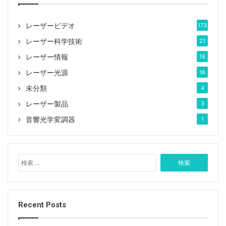
進歩と市場の継続的な拡大により、このレーザーは将来
の開発においてさらに重要な役割を果たすと考えられて
レーザービデオ
173
います。
レーザー科学技術
21
レーザー情報
16
Tags
1085nmレーザー
IR レーザー
レーザー光源
16
ダイオードポンプ
ファイバー出力
未分類
4
ファイバー結合レーザー
レーザー製品
3
音響光学変調器
1
検
索
:
Recent Posts