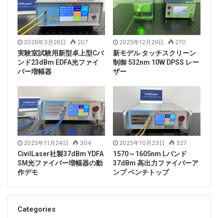
います。モデル番号が一致しているかどうかを確認して
ください。
2026年3月26日
207
2025年12月29日
270
実験室試験用新型卓上型Cバ
新モデル タッチスクリーン
ンド23dBm EDFA光ファイ
制御 532nm 10W DPSS レー
バー増幅器
ザー
2025年11月24日
304
2025年10月23日
327
CivilLaser社製37dBm YDFA
1570～1605nm Lバンド
SM光ファイバー増幅器の動
37dBm 高出力ファイバーア
作デモ
ンプ ベンチトップ
1085nmファイバー結合レーザーは、その独自の技術的
利点と幅広い応用展望により、工業製造や科学研究にお
Categories
ける重要なツールになりつつあります。技術の継続的な