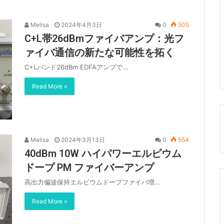
Melisa
2024年4月3日
0
505
C+L帯26dBmファイバアンプ：光フ
ァイバ通信の新たな可能性を拓く
C+Lバンド26dBm EDFAアンプで…
Read More »
Melisa
2024年3月13日
0
554
40dBm 10W ハイパワーエルビウム
ドープ PM ファイバーアンプ
高出力偏波保持エルビウムドープファイバ増…
Read More »