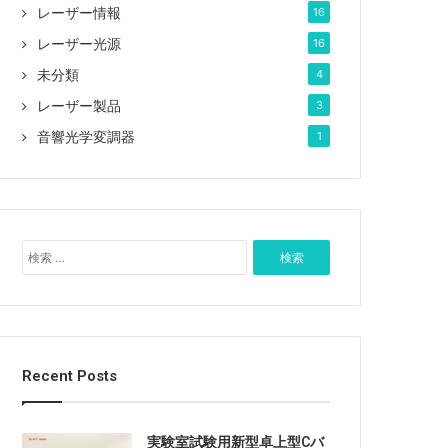
レーザー情報
16
レーザー光源
16
未分類
4
レーザー製品
3
音響光学変調器
1
検
索
:
Recent Posts
実験室試験用新型卓上型Cバ