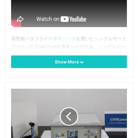
高性能バタフライ
半導体レーザ
を用いたシングルモード
ファイバ出力1457nm半導体レーザ光源、シングルモー
ドピグテール出力。専門的に設計された駆動回路とTEC
Show More
制御を使用してレーザーの安全性と安定性を確保しま
す。 このレーザは科学実験や製造試験に使用でき、フ
ァイバラマン増幅器用のポンプ光源として適していま
す。
Tags
1457nmレーザー
シングルモード
ファイバーアンプ
ファイバーレーザー