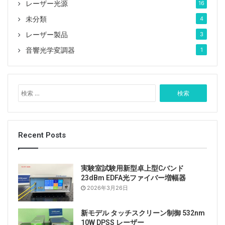
レーザー光源
16
未分類
4
レーザー製品
3
音響光学変調器
1
検
索
:
Recent Posts
実験室試験用新型卓上型Cバンド
23dBm EDFA光ファイバー増幅器
2026年3月26日
新モデル タッチスクリーン制御 532nm
10W DPSS レーザー