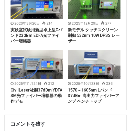
2026年3月26日
214
2025年12月29日
277
実験室試験用新型卓上型Cバ
新モデル タッチスクリーン
ンド23dBm EDFA光ファイ
制御 532nm 10W DPSS レー
バー増幅器
ザー
2025年11月24日
312
2025年10月23日
336
CivilLaser社製37dBm YDFA
1570～1605nm Lバンド
SM光ファイバー増幅器の動
37dBm 高出力ファイバーア
作デモ
ンプ ベンチトップ
コメントを残す