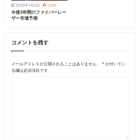
2020年1月2日
1,290
ポンピング技術に対して明らかな利点を有する。
今後5年間のファイバーレー
ザー市場予測
現在、914nm共振ポンピング技術に関する研究はあま
り多くなく、基本的には励起光源として非ロック波長半
導体レーザーまたは固体レーザーによって生成された
コメントを残す
914nmレーザー
を使用しています。 2009年に、
Damien Sanglaらは914nm励起Ndを使用することを報
告した。 ：YVO 4結晶レーザー、14.8 Wの励起光パワ
メールアドレスが公開されることはありません。
*
が付いてい
る欄は必須項目です
ーを吸収する場合、11.5 Wの1064 nmレーザー入力を得
る
吸収された励起光の対応する光 – 光変換率は78.7％で
あり、スロープ効率は80.7％である[8]。 2013年に、
Chen等。再生負荷を低減し、高性能を実現するために
再生アンプのポンプ源として914nmを使用していま
す。再生アンプの性能、1nJ、パルス幅5.7ps、周波数
42.7MHzのシード再生増幅、そして最終的に100kHz、