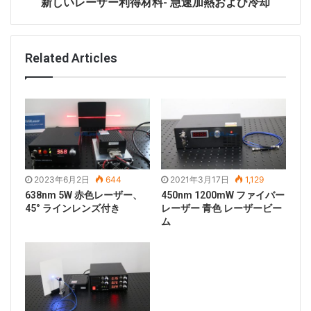
ります。第一に、これらの波長に対する結晶の吸収速度
新しいレーザー利得材料- 急速加熱および冷却
は、特に914nmの吸収速度に対して比較的低い。低、
これは全体的な光 – 光変換率の向上にはつながらない。
第二に、Ｎｄ：ＹＶＯ ４結晶はこれらの波長に対して
Related Articles
狭い吸収線幅を有し、そして半導体レーザーは温度と共
に発光スペクトルをシフトさせるであろう、そしてそれ
はレーザーを助長しない。周囲温度の変化に適応するこ
れらの欠点を克服するために、共鳴ポンピングの欠点を
効果的に克服し、さらに共鳴ポンピングの利点を活用す
ることができる波長ロック共鳴ポンピング技術を採用し
2023年6月2日
644
2021年3月17日
1,129
た。いわゆるロック波長共鳴ポンピング技術は、ポンプ
638nm 5W 赤色レーザー、
450nm 1200mW ファイバー
光源の放射波長を体積ブラッグ格子（ＶＢＧ）でロック
45° ラインレンズ付き
レーザー 青色 レーザービー
することであり、その結果、その放射波長は安定する傾
ム
向があり、外部環境温度の変化はほとんど影響を及ぼさ
ない。その発光スペクトル同時に、ポンプPuyuanの発
光スペクトルは、作用物質の吸収スペクトルに対応し
て、より狭くより正確になります。上記の態様と組み合
わせて、ロック波長共鳴ポンピング技術は、通常の共鳴