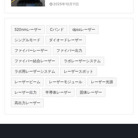
有するポンプ光源として半導体レーザを使用する。伝送
2025年10月11日
ファイバは４００μｍの直径と０．２２の開口数を有す
る。カプラは光結合システムです。カップリングシステ
ムの後、ポンプスポットの直径は約〜700μm、M1は
520nmレーザー
Cバンド
dpssレーザー
1064nmの高反射膜でメッキされ、レーザーの結晶サイ
シングルモード
ダイオードレーザー
ズは3×3×20mmです3,1。 ％ドープした結晶をインジ
ファイバーレーザー
ファイバー出力
ウム箔で包み、銅製のヒートシンクに入れる。 M2は
914nmの反射防止と1064nmの高反応フィルムシステム
ファイバー結合レーザー
ラボレーザーシステム
でめっきされ、M3は532nmの反射防止と1064nmの高
ラボ用レーザーシステム
レーザースポット
反応フィルムシステムでめっきされ、1064nmと
レーザービーム
レーザーモジュール
レーザー光源
532nmでめっきされたM4
レーザー出力
半導体レーザー
固体レーザー
高反応フィルムシステム、AOは音響光学
Qスイッチ
、そ
高出力レーザー
の超音波周波数は80MHz、RFパワーは20W、両面は
1064nmの反射防止フィルムでコーティング、LBOは
3x3x15mm、クラスI臨界位相整合法、カット角はθ=
90°、φ= 11.2°、両端に1064nmおよび532nmの反射防