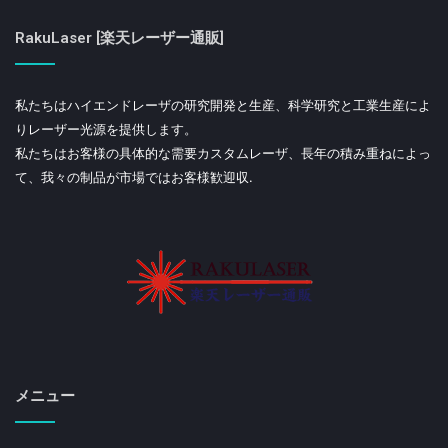
止コーティングが施された、温度制御精度±0.03°Cの高
精度温度制御ボックス、および右端からの距離M1から
RakuLaser [楽天レーザー通販]
Nd：YVO4までの距離は100mm、M2からNd：YVO4の
左端までの距離は20mm、M2からM3までの距離は
私たちはハイエンドレーザの研究開発と生産、科学研究と工業生産によ
80mmです。
りレーザー光源を提供します。
私たちはお客様の具体的な需要カスタムレーザ、長年の積み重ねによっ
M3からM4までの距離は40 mmで、M1、M2、M3、お
て、我々の制品が市場ではお客様歓迎収.
よびM4は平面ミラーです。
メニュー