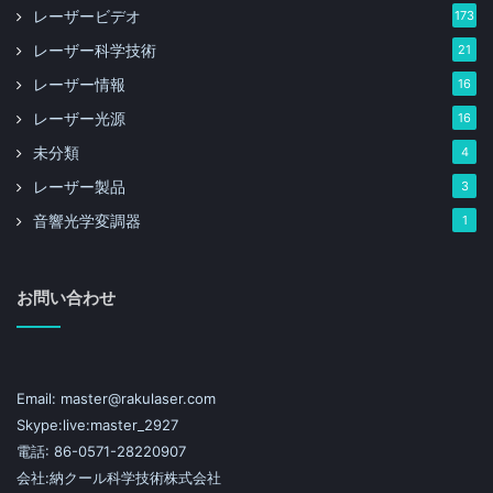
レーザービデオ
173
レーザー科学技術
21
レーザー情報
16
レーザー光源
16
図1波長ロックレーザダイオードインバンド励起Nd：
未分類
4
YVO 4 / LBO緑色レーザの構成と光路
レーザー製品
3
音響光学変調器
1
図２は、キャビティ内のスポットサイズ分布を示してい
お問い合わせ
る。 計算結果から、Nd：YVO 4結晶上の基本モードス
ポット径は624μmであり、これは700μmポンプ光と良
いパターンマッチングを持つことが分かった。 また大
きいです。 ポンプスポットは、高ドープＮｄ：ＹＶＯ
Email: master@rakulaser.com
４結晶のアップコンバージョン効果を低減しながら、熱
Skype:live:master_2927
効果をさらに低減することができる
電話: 86-0571-28220907
会社:納クール科学技術株式会社