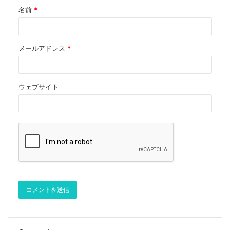
21.2Wの再生増幅出力[9]、同じ年Ding Xin et al。レー
名前
*
ザーは、Nd：YVO 4を励起するための励起光源として
使用されます。利得媒体として長さ20mm、ドープ
2％Nd：YVO 4を使用し、6.9Wの注入ポンピングパワ
メールアドレス
*
ーで3.92W 1064nmのレーザー出力が得られます。 –
光変換効率は56.9％です[10]。 2016年に、Tanant
Waritanantら。 914nm励起Nd：YVO 4を使用してモー
ウェブサイト
ド同期レーザー出力を達成し、ポンプ光の吸収に対応す
る6.7W、87MHzモード同期レーザー出力を得た。スロ
ープ効率は77.1％、光 – 光変換効率は60.7％である
[11]。上記の研究はすべて、励起光源として通常の半導
体レーザーまたは非ロック波長を有する固体レーザーを
使用しており、それらはすべて基本周波数光の研究用で
ある。励起光源としての半導体レーザの場合、半導体レ
ーザの輝線幅が広く、発光波長が温度と共にシフトする
ため、Ｎｄ：ＹＶＯ ４ 〜９１４ｎｍの励起光の吸収効
率は低く、全体の光をもたらす。 。光変換効率は高く