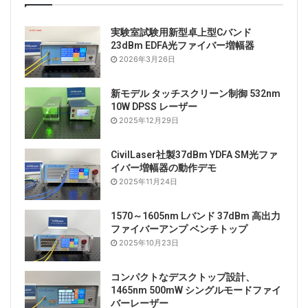
れ、全体の光 – 光変換率は37.2％です。 吸収されたポ
ンプ光の光 – 光変換効率に対応する。 60％のパルス幅
実験室試験用新型卓上型Cバンド
と52nsで、実験結果は全体の光 – 光変換効率は伝統的
23dBm EDFA光ファイバー増幅器
な808nmポンピング法と比較することができ、そして
2026年3月26日
この方法はレーザの熱効果を効果的に低減しビーム品質
を改善できることを示した。 出力レーザーの。
新モデル タッチスクリーン制御 532nm
10W DPSS レーザー
2025年12月29日
2. 実験装置
CivilLaser社製37dBm YDFA SM光ファ
イバー増幅器の動作デモ
図1に示す実験装置は、最大出力電力20W、線幅0.3nm
2025年11月24日
の914nm波長ロックファイバ結合半導体レーザです。
この狭い線幅は、結晶の吸収帯域幅とよく一致させるこ
1570～1605nm Lバンド 37dBm 高出力
とができます。共鳴ポンプは吸収帯が狭いという欠点を
ファイバーアンプ ベンチトップ
2025年10月23日
有し、ポンプ源は良好な温度安定性を有する。ヒートシ
ンク温度が１０℃から４０℃に変化すると、発光の中
コンパクトなデスクトップ設計、
心波長は０．６ｎｍだけ移動し、線幅は基本的に維持さ
1465nm 500mW シングルモードファイ
れる。これは変化しないので、極めて高い温度安定性を
バーレーザー