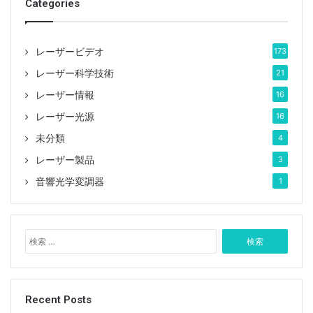
Categories
なく、伝統的な808nmポンピング方法よりはるかに低
く、そしてポンピング光源として914nmソリッドステ
ートレーザーの使用はシステムに複雑さとコストを追加
レーザービデオ
173
する。
レーザー科学技術
21
914nm共鳴ポンピングの欠点を克服し、914nm共鳴ポ
レーザー情報
16
ンピング技術を利用するために、本論文は、中心波長と
レーザー光源
16
してポンプ光源を用いて、Nd：YVO4キャビティ内周波
未分類
4
数二倍化レーザにロック波長914nm共鳴ポンピング技
レーザー製品
3
術を最初に適用した。
音響光学変調器
1
変調器として音響光学Qスイッチを使用し、高周波数用
の周波数2倍結晶としてクラスIの臨界位相整合LBOを使
検
用した、線幅0.3nmの913.9nmロック波長ファイバ結合
索
出力半導体レーザ 周波数、ハイビーム入射ポンプパワ
:
ーが18W、変調周波数が130kHzのときの532nmレーザ
出力の質量で、最高6.7Wの532nm緑色光出力が得ら
Recent Posts