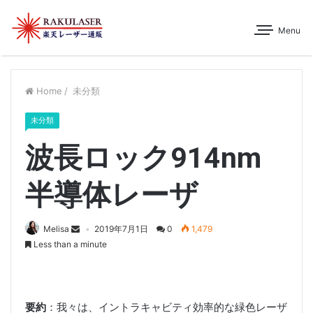
Menu
Home
/
未分類
未分類
波長ロック914nm
半導体レーザ
Melisa
2019年7月1日
0
1,479
Less than a minute
要約
：我々は、イントラキャビティ効率的な緑色レーザ