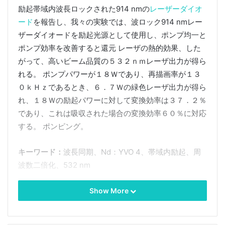
励起帯域内波長ロックされた914 nmの
レーザーダイオ
ード
を報告し、我々の実験では、波ロック914 nmレー
ザーダイオードを励起光源として使用し、ポンプ均一と
ポンプ効率を改善すると還元 レーザの熱的効果、した
がって、高いビーム品質の５３２ｎｍレーザ出力が得ら
れる。 ポンプパワーが１８Ｗであり、再描画率が１３
０ｋＨｚであるとき、６．７Ｗの緑色レーザ出力が得ら
れ、１８Ｗの励起パワーに対して変換効率は３７．２％
であり、これは吸収された場合の変換効率６０％に対応
する。 ポンピング。
キーワード
：
波長同期、Nd：YVO 4、帯域内励起、周
波数二倍化、532 nm
1
.
前書き
Show More
熱効果は、
固体レーザ
の性能のさらなる向上を妨げる最