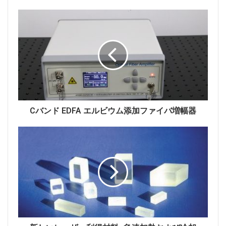
も重要な要因の1つです。深刻な熱的影響は、レーザー
のビーム品質の劣化、熱飽和、さらには結晶の熱クラッ
クの原因にもなります[1]。近年、人々はレーザーの熱
効果を減らす方法を探しています。現在のところ、最も
効果的な方法は、共鳴励起技術であるインバンド励起を
使用することである。これは、より高い励起状態への励
起の代わりに、基底状態原子をレーザーの上位レベルに
直接励起する特定波長の励起光を使用する。共鳴ポンピ
ング法は、励起状態からレーザの上準位への非輻射遷移
Cバンド EDFA エルビウム添加ファイバ増幅器
を排除し、ポンプを効果的に減少させる。発振光は発熱
を減らし、量子効率を改善します。それは根本的にレー
ザーの熱効果を解決することができ、それによりレーザ
ーの性能を効果的に向上させる。 Nd：YVO 4レーザー
共振ポンプPuでは、880nm、888nm、
914nm
の3つの
ポンプ波長に主に集中し[2-7]、共振ポンピング技術が
高出力、高ビーム品質のレーザー出力を達成できること
を理論的および実験的に証明した。まだ多くの欠点があ