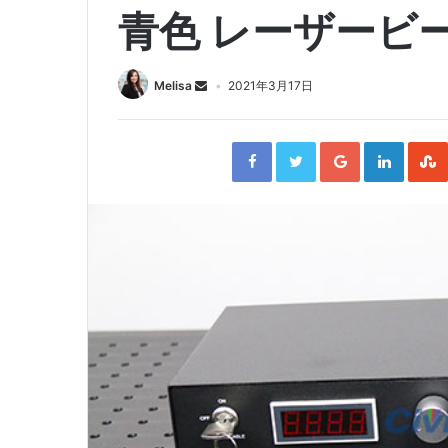
青色 レーザービ
Melisa
2021年3月17日
F
T
G
L
a
w
o
i
c
i
o
n
e
t
g
k
b
t
l
e
o
e
e
d
o
r
+
I
k
n