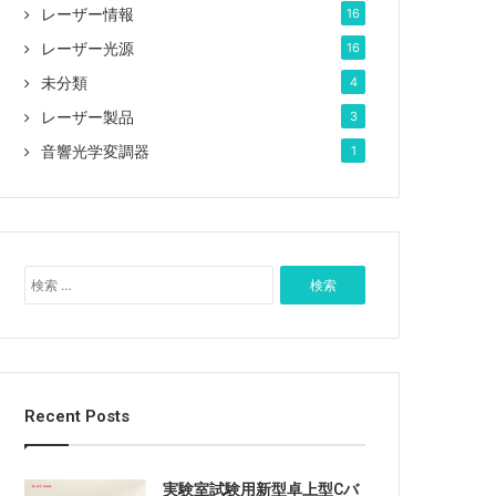
レーザー情報
16
レーザー光源
16
未分類
4
レーザー製品
3
音響光学変調器
1
検
索
:
Recent Posts
実験室試験用新型卓上型Cバ