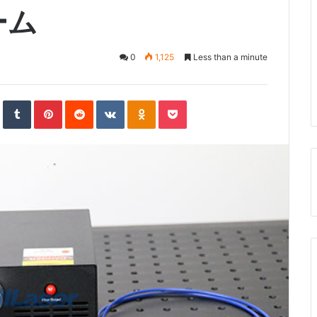
ーム
0
1,125
Less than a minute
S
T
P
R
V
O
P
t
u
i
e
K
d
o
u
m
n
d
o
n
c
m
b
t
d
n
o
k
b
l
e
i
t
k
e
l
r
r
t
a
l
t
e
e
k
a
U
s
t
s
p
t
e
s
o
n
n
i
k
i