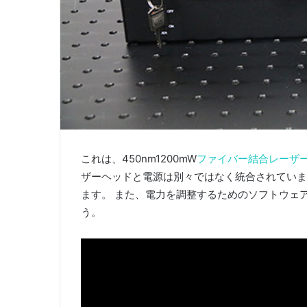
これは、450nm1200mW
ファイバー結合レーザ
ザーヘッドと電源は別々ではなく統合されていま
ます。 また、電力を調整するためのソフトウェ
う。