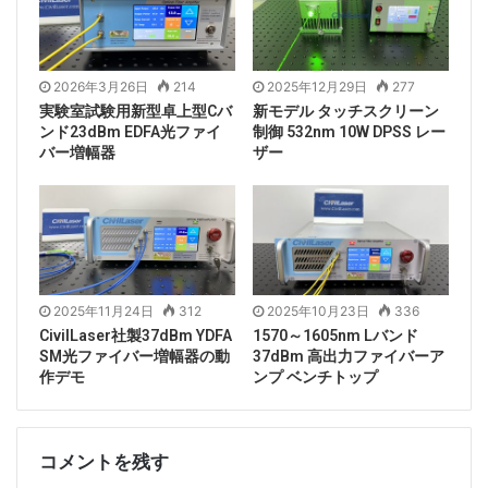
2026年3月26日
214
2025年12月29日
277
実験室試験用新型卓上型Cバ
新モデル タッチスクリーン
ンド23dBm EDFA光ファイ
制御 532nm 10W DPSS レー
バー増幅器
ザー
2025年11月24日
312
2025年10月23日
336
CivilLaser社製37dBm YDFA
1570～1605nm Lバンド
SM光ファイバー増幅器の動
37dBm 高出力ファイバーア
作デモ
ンプ ベンチトップ
コメントを残す