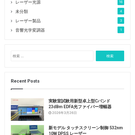
レーザー光源
16
未分類
4
レーザー製品
3
音響光学変調器
1
検
索
:
Recent Posts
実験室試験用新型卓上型Cバンド
23dBm EDFA光ファイバー増幅器
2026年3月26日
新モデル タッチスクリーン制御 532nm
10W DPSS レーザー