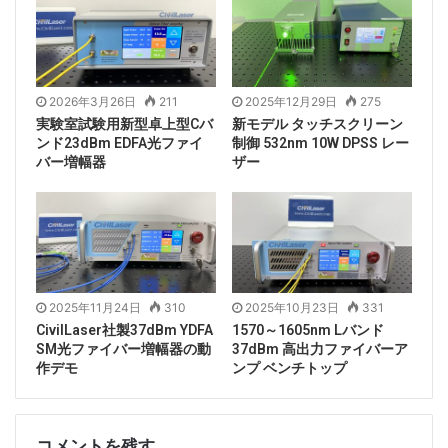
2026年3月26日
211
2025年12月29日
275
実験室試験用新型卓上型Cバ
新モデル タッチスクリーン
ンド23dBm EDFA光ファイ
制御 532nm 10W DPSS レー
バー増幅器
ザー
2025年11月24日
310
2025年10月23日
331
CivilLaser社製37dBm YDFA
1570～1605nm Lバンド
SM光ファイバー増幅器の動
37dBm 高出力ファイバーア
作デモ
ンプ ベンチトップ
コメントを残す