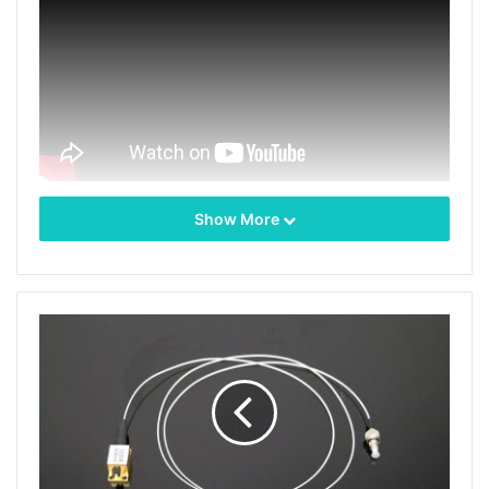
Show More
高出力レーザー光源は
高性能半導体レーザー
チップをベ
ースにしています。それは、安全で安定したレーザ動作
を保証するために専門的に設計された定電流駆動とTEC
制御を使用し、105 / 125umのファイバー結合出力。電
源変動は<1％であり、かつスペクトル安定性は3nmで
±よりも優れています。医療研究、ファイバーレーザー
ポンピングおよび他の製造テストでの使用に適していま
す。
Tags
808nmレーザー
IRレーザー