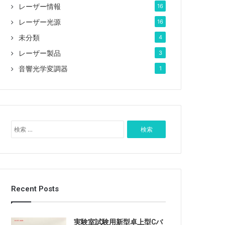
レーザー情報
16
レーザー光源
16
未分類
4
レーザー製品
3
音響光学変調器
1
検
索
:
Recent Posts
実験室試験用新型卓上型Cバ