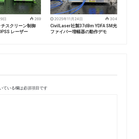
29日
269
2025年11月24日
304
ッチスクリーン制御
CivilLaser社製37dBm YDFA SM光
 DPSS レーザー
ファイバー増幅器の動作デモ
いている欄は必須項目です