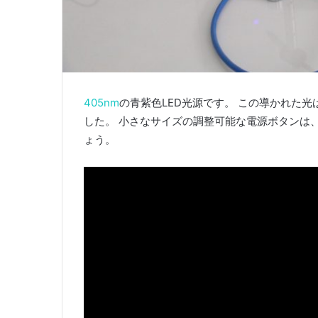
405nm
の青紫色LED光源です。 この導かれた光
した。 小さなサイズの調整可能な電源ボタンは
ょう。