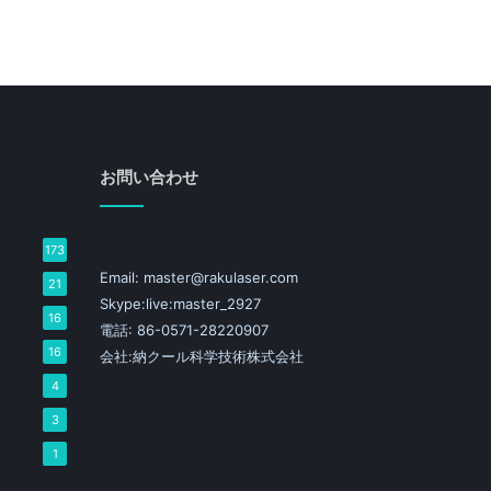
お問い合わせ
173
Email: master@rakulaser.com
21
Skype:live:master_2927
16
電話: 86-0571-28220907
16
会社:納クール科学技術株式会社
4
3
1