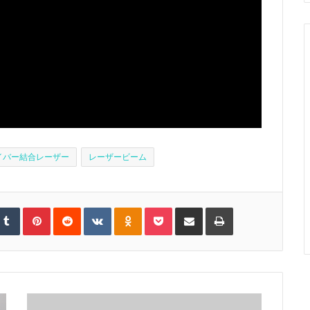
イバー結合レーザー
レーザービーム
T
P
R
V
O
P
S
P
u
i
e
K
d
o
h
r
m
n
d
o
n
c
a
i
b
t
d
n
o
k
r
n
l
e
i
t
k
e
e
t
r
r
t
a
l
t
v
e
k
a
i
s
t
s
a
t
e
s
E
n
m
i
a
k
i
i
l