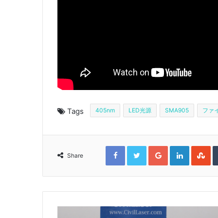
Tags
405nm
LED光源
SMA905
ファ
F
T
G
L
S
a
w
o
i
t
Share
c
i
o
n
u
e
t
g
k
m
b
t
l
e
b
o
e
e
d
l
o
r
+
I
e
k
n
U
p
o
n