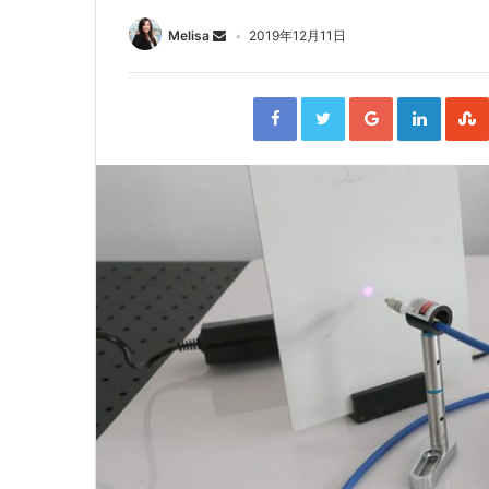
Melisa
2019年12月11日
F
T
G
L
a
w
o
i
c
i
o
n
e
t
g
k
b
t
l
e
o
e
e
d
o
r
+
I
k
n