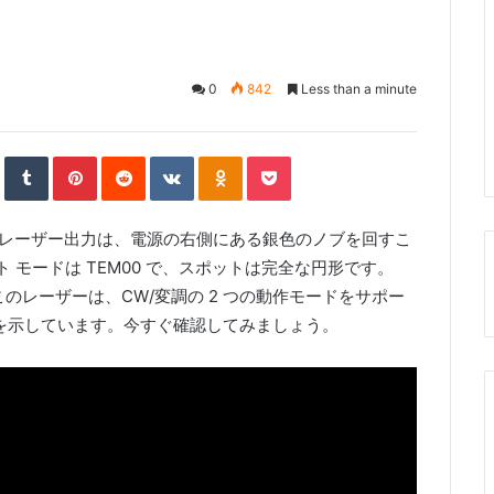
0
842
Less than a minute
S
T
P
R
V
O
P
t
u
i
e
K
d
o
u
m
n
d
o
n
c
m
b
t
d
n
o
k
b
l
e
i
t
k
e
l
r
r
t
a
l
t
e
e
k
a
 レーザー出力は、電源の右側にある銀色のノブを回すこ
U
s
t
s
p
t
e
s
o
n
ット モードは TEM00 で、スポットは完全な円形です。
n
i
k
このレーザーは、CW/変調の 2 つの動作モードをサポー
i
ドを示しています。今すぐ確認してみましょう。