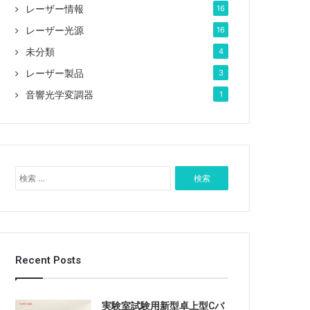
レーザー情報
16
レーザー光源
16
未分類
4
レーザー製品
3
音響光学変調器
1
検
索
:
Recent Posts
実験室試験用新型卓上型Cバ