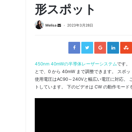
形スポット
Melisa
2023年3月28日
F
T
G
L
a
w
o
i
c
i
o
n
e
t
g
k
b
t
l
e
o
e
e
d
o
r
+
I
450nm 40mWの半導体レーザーシステム
です。
k
n
とで、0 から 40mW まで調整できます。 スポ
使用電圧はAC90～240Vと幅広い電圧に対応。 
トしています。 下のビデオは CW の動作モー