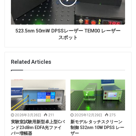
出ます。
電流は6000mAに設定され、レーザー出力は 15W を超
えます。 レーザーが段ボールに照射されると、すぐに
発火する可能性があります。
523.5nm 50mW DPSSレーザー TEM00 レーザー
スポット
制御ソフトウェアへのインターフェース。
Related Articles
2026年3月26日
211
2025年12月29日
275
実験室試験用新型卓上型Cバ
新モデル タッチスクリーン
ンド23dBm EDFA光ファイ
制御 532nm 10W DPSS レー
バー増幅器
ザー