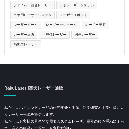
ラボ用レーザーシステム
レーザー技術
ファイバー結合レーザー
ラボレーザーシステム
ラボ用レーザーシステム
レーザースポット
レーザービーム
レーザーモジュール
レーザー光源
レーザー出力
半導体レーザー
固体レーザー
高出力レーザー
RakuLaser [楽天レーザー通販]
私たちはハイエンドレーザの研究開発と生産、科学研究と工業生産によ
りレーザー光源を提供します。
私たちはお客様の具体的な需要カスタムレーザ、長年の積み重ねによっ
て、我々の制品が市場ではお客様歓迎収.