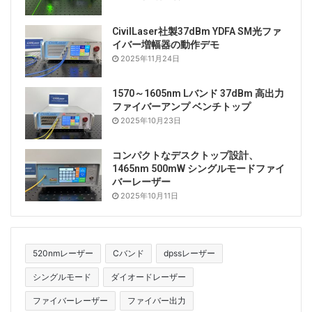
CivilLaser社製37dBm YDFA SM光ファ
高出力レーザー光源
は、高性能半導体レーザーチップ、
イバー増幅器の動作デモ
105/125μmファイバーカップリング出力に基づいてい
2025年11月24日
ます。 専門的に設計された定電流駆動および温度制御
回路により、レーザーの安全で安定した動作が保証され
1570～1605nm Lバンド 37dBm 高出力
ファイバーアンプ ベンチトップ
ます。 医学研究、ファイバーレーザーポンピング、そ
2025年10月23日
の他の生産テストに最適です。 デスクトップまたはモ
ジュール式パッケージを提供でき、ホスト コンピュー
コンパクトなデスクトップ設計、
タ監視ソフトウェアも提供できます。
1465nm 500mW シングルモードファイ
バーレーザー
2025年10月11日
注意: これは赤外線レーザーですが、非常に高い出力を
持っています。 操作時は赤外線レーザー保護メガネを
着用する必要があります。
520nmレーザー
Cバンド
dpssレーザー
Tags
30Wレーザー
940nm
シングルモード
ダイオードレーザー
ソフトウェア制御レーザー
ファイバー出力
ファイバーレーザー
ファイバー出力