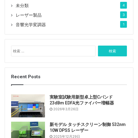
未分類
4
レーザー製品
3
音響光学変調器
1
検
索
:
動作電流とレーザー出力の関係。
Recent Posts
実験室試験用新型卓上型Cバンド
23dBm EDFA光ファイバー増幅器
2026年3月26日
新モデル タッチスクリーン制御 532nm
10W DPSS レーザー
2025年12月29日