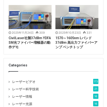
940nmレーザーのパラメータテーブルとスペクトル
図。
2025年11月24日
309
2025年10月23日
331
CivilLaser社製37dBm YDFA
1570～1605nm Lバンド
SM光ファイバー増幅器の動
37dBm 高出力ファイバーア
作デモ
ンプ ベンチトップ
Categories
レーザービデオ
173
レーザー科学技術
21
レーザー情報
16
レーザー光源
16