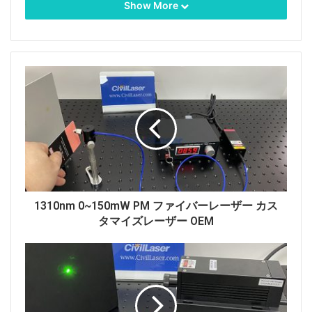
設定し、現在のレーザー出力パワーを表示します。
Show More
1310nm 0~150mW PM ファイバーレーザー カス
以下は、今日テストしたいくつかのデータセットです。
タマイズレーザー OEM
動作電流を 500mA、レーザー出力を 194mW に設定す
ると、レーザー スポットが赤外線観察カードに表示さ
れます。
電流は2000mAに設定され、レーザー出力は 5W に近く
なります。 レーザーがスポンジに当たると直接白煙が