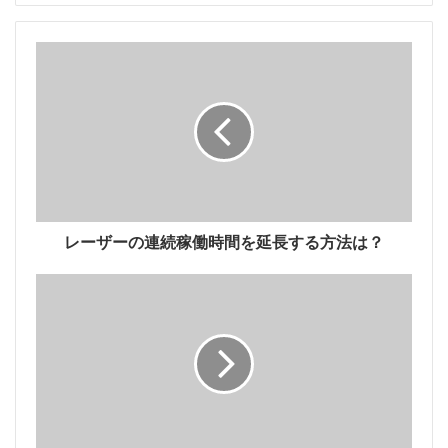
1. TRUMPF
1923年に設立されたTRUMPFグループは、産業生産工
レーザーの連続稼働時間を延長する方法は？
作機械およびレーザーの分野における世界市場および技
術リーダーの1つです。 90年以上の開発の後、
TRUMPFは小さな機械製造工場からレーザー産業の巨
人に成長しました。現在、レーザー関連製品の
TRUMPFの収益は80％近くを占めています。
2019年4月、TRUMPFはPhilips Photonics事業の買収
を完了し、TRUMPF Photonic Componentsと呼ばれる