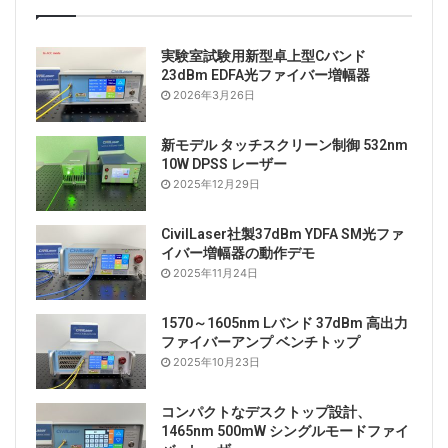
6. Lumentum
実験室試験用新型卓上型Cバンド
23dBm EDFA光ファイバー増幅器
2026年3月26日
Lumentumは2015年にJDSUから分離され、JDSUは
1999年にJDS FitelとUniphaseの合併により設立されま
新モデル タッチスクリーン制御 532nm
した。Lumentumは、光通信製品、消費者市場、産業用
10W DPSS レーザー
レーザーの世界有数のサプライヤーです。カリフォルニ
2025年12月29日
ア州サンノゼに本社を置き、世界中に研究開発、製造、
販売のオフィスがあります。そして、3Dセンシングア
CivilLaser社製37dBm YDFA SM光ファ
イバー増幅器の動作デモ
プリケーションの速度。 Lumentumは、レーザーとの
2025年11月24日
市場競争に直接参加することに加えて、一部のレーザー
メーカーにチップ、ポンプソース、その他のコンポーネ
1570～1605nm Lバンド 37dBm 高出力
ントも提供しています。
ファイバーアンプ ベンチトップ
2025年10月23日
7. Huagongテクノロジー
コンパクトなデスクトップ設計、
1465nm 500mW シングルモードファイ
Huagong Technology Industry Co.、Ltd.は1999年7月