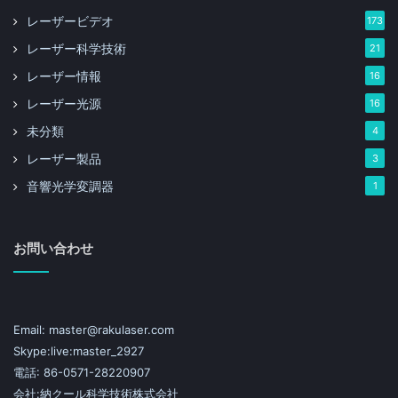
レーザービデオ
173
CASTECHは、中国科学院のCASTECH材料構造研究所
レーザー科学技術
21
によって設立されました。主に水晶、光学部品、レーザ
レーザー情報
16
ー装置の研究、開発、生産、販売に従事しています。そ
レーザー光源
16
の製品は、レーザーおよび光通信分野で広く使用されて
未分類
4
います。 Fu Jing Technologyの非線形結晶、レーザー
結晶、および磁気光学結晶は、80％以上の市場シェア
レーザー製品
3
を持ち、世界トップの売上を維持し続けています。近年
音響光学変調器
1
同社が開発した音響光学Qスイッチとホログラフィック
回折格子は、UVレーザー、ファイバーレーザー、
超高
お問い合わせ
速レーザー
、光通信の顧客にも認められています。製品
は主要な国内市場も占めています。
Email: master@rakulaser.com
Skype:live:master_2927
電話: 86-0571-28220907
会社:納クール科学技術株式会社