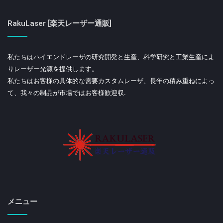
Bystronicは1964年に設立され、1994年にスイスコン
ツェタホールディングに入社しました。スイスで最も権
RakuLaser [楽天レーザー通販]
威のある企業グループの1つです。 Bystronicは1983年
に最初のCO2レーザー切断機を製造して使用し、レーザ
ー産業への旅を開始しました。
私たちはハイエンドレーザの研究開発と生産、科学研究と工業生産によ
りレーザー光源を提供します。
9. Raycus
私たちはお客様の具体的な需要カスタムレーザ、長年の積み重ねによっ
て、我々の制品が市場ではお客様歓迎収.
Raycus Laserは、独立した技術革新の知的財産権を持
つ国家的ハイテク企業であり、ファイバーレーザーとそ
の主要なコンポーネントと材料の開発、生産、販売を専
門としています。その主な製品は、パルスおよび連続波
ファイバーレーザー、ならびにR＆Dおよび準連続ファ
イバーレーザー、半導体レーザー、特殊レーザーとコン
ポーネント、特殊ファイバー、レーザー制御ソフトウェ
アの販売です。
メニュー
10. CASTECH