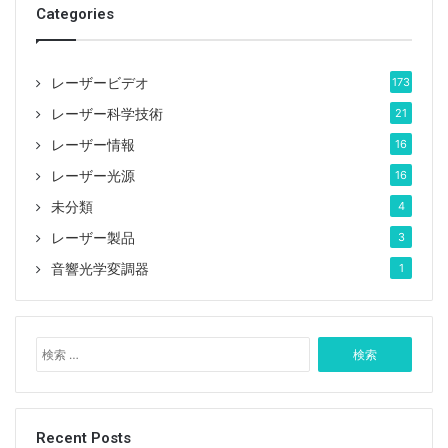
Categories
5. II-VI
II-VIは1971年に設立され、ペンシルバニア州ザクセン州
レーザービデオ
173
に本社を置いています。設立当初、II-VI社は、高出力の
レーザー科学技術
21
産業用CO2レーザー光学部品用の高品質材料の製造にの
レーザー情報
16
み焦点を当てていました。今日、II-VIは世界有数のエン
レーザー光源
16
ジニアリング材料および光電子部品製造会社になり、垂
未分類
4
直統合製造会社です。
レーザー製品
3
音響光学変調器
1
検
索
:
Recent Posts