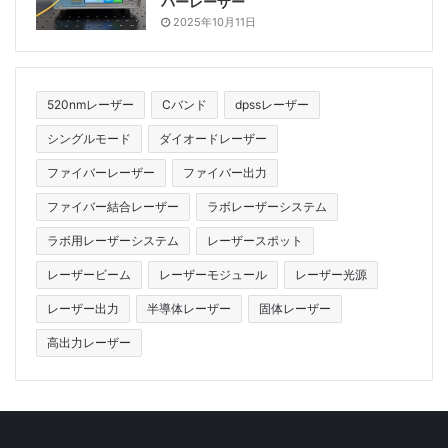
バーレーザー
に設立され、2000年6月に深セン証券取引所に上場し、
2025年10月11日
中国中部で大学を卒業した最初のハイテク企業になりま
した。 2000年9月、Huagong Technologyは、オース
トラリアのレーザー切断およびプラズマ切断システムで
520nmレーザー
Cバンド
dpssレーザー
有名なFARLEYとLASERLABの買収に成功しました。
シングルモード
ダイオードレーザー
2004年7月、Huagong Laserが製造した高性能レーザ
ー切断機の最初のバッチは武漢での受け入れテストに合
ファイバーレーザー
ファイバー出力
格し、中国初の国内高性能レーザー切断機が誕生しまし
ファイバー結合レーザー
ラボレーザーシステム
た。現在、Huagong Technologyの子会社である
ラボ用レーザーシステム
レーザースポット
Huagong Laser、Huagong Zhengyuan、Huagong
Gaoli、Huagong Image、Huagong Saibaiの製品は、
レーザービーム
レーザーモジュール
レーザー光源
機械製造、航空宇宙、自動車産業、鉄鋼冶金、造船など
レーザー出力
半導体レーザー
固体レーザー
の重要な分野で広く使用されています産業、通信ネット
高出力レーザー
ワーク、その他の重要な分野。
8. Bystronic