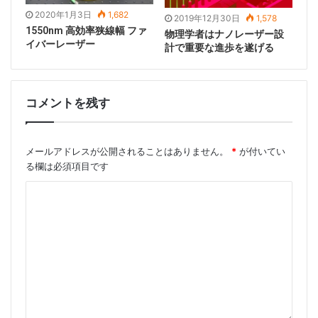
CO2レーザーの一貫性のある利点は際立っていました。
2020年1月3日
1,682
2019年12月30日
1,578
1550nm 高効率狭線幅 ファ
数十年にわたる開発の後、一貫性のある企業は世界をリ
物理学者はナノレーザー設
イバーレーザー
計で重要な進歩を遂げる
ードするフォトニクスメーカーおよびイノベーターの1
つとなり、その製品にはCO2レーザー、ファイバーレー
ザー、超高速レーザー、半導体レーザー、エキシマレー
コメントを残す
ザーなどが含まれます。その製品は、科学研究、医療、
産業加工など、複数の産業に役立っています。
メールアドレスが公開されることはありません。
*
が付いてい
3. IPG
る欄は必須項目です
IPGは元々物理学者のValentin Pによって開発されまし
た。ガポンツェフ博士は1991年に設立されました。現
在、IPGは高性能ファイバーレーザーおよび増幅器の世
界有数の開発者および製造業者になり、その市場シェア
は他のピアをはるかに上回っています。その低出力、中
出力、および高出力のレーザーおよび増幅器は、材料加
工、通信、エンターテイメント、医療、バイオテクノロ