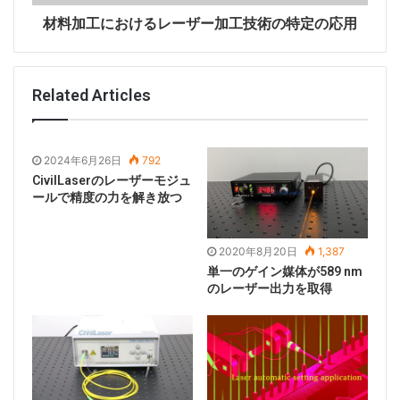
新しいビジネスユニットを設立します。 7月、TRUMPF
材料加工におけるレーザー加工技術の特定の応用
はGFTとインターネットプラットフォームaxoomを
GFTに譲渡する契約を締結しましたが、スマートファク
トリー製造ソリューションとaxoomのブランド所有権
Related Articles
を保持しました。 10月、TRUMPF中国と上海交通大学
は調印式を完了し、中独共同レーザー応用センターを設
立しました。 Jinweikeは戦略的協力協定に署名し、双
2024年6月26日
792
方は補完的なリソースを促進し、Win-Winの協力を達成
CivilLaserのレーザーモジュ
します。さらに、2019年秋にはTRUMPFとセンサーメ
ールで精度の力を解き放つ
ーカーSTMicroelectronicsの協力が重要なマイルスト
ーンを迎えたことに言及する価値があります。
2020年8月20日
1,387
TRUMPFはSTMicroelectronics Deliveryに10億番目の
単一のゲイン媒体が589 nm
垂直キャビティ面発光レーザー（Vcsel）を完成させま
のレーザー出力を取得
した。
2.Coherent
Coherent社は1966年に設立されました。設立当初、