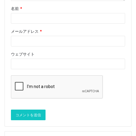
ジー、および技術の多くの高度なアプリケーションで広
名前
*
く使用されています。
4. Han’s Laser
メールアドレス
*
1996年に設立されたHan’s Laserは、産業用レーザー加
工装置のアジア初および世界有数のメーカーになりまし
ウェブサイト
た。同社の主力製品には、レーザーマーキング、溶接、
切断、デモンストレーション機器、PCBドリルシリー
ズ、産業用ロボット、および200種類を超える産業用レ
ーザー機器とインテリジェント機器ソリューションが含
まれます。 IT製造、新エネルギー電源バッテリー製
造、電子回路、計装、コンピューター製造、携帯電話通
信、家電、キッチンとバスルーム、自動車部品、精密機
器、建築材料、ハードウェアツール、衣料品、都市照
明、宝石、クラフトギフト、食品および医薬品の包装、
その他の産業。