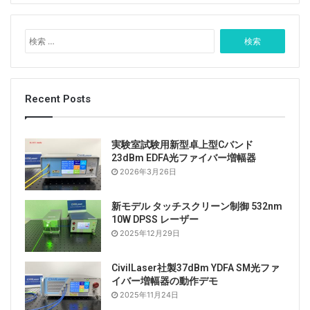
検
索
:
Recent Posts
実験室試験用新型卓上型Cバンド
23dBm EDFA光ファイバー増幅器
2026年3月26日
新モデル タッチスクリーン制御 532nm
10W DPSS レーザー
2025年12月29日
CivilLaser社製37dBm YDFA SM光ファ
イバー増幅器の動作デモ
2025年11月24日