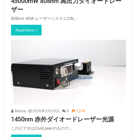
45000mW 808nm 高出力ダイオードレー
ザー
808nm 45W レーザーシステムCW…
Read More »
Melisa
2020年3月23日
0
1,274
1450nm 赤外ダイオードレーザー光源
このビデオはCivilLaserのもので…