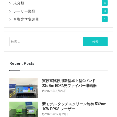
未分類
4
レーザー製品
3
音響光学変調器
1
検
索
:
Recent Posts
実験室試験用新型卓上型Cバンド
23dBm EDFA光ファイバー増幅器
2026年3月26日
新モデル タッチスクリーン制御 532nm
10W DPSS レーザー
2025年12月29日