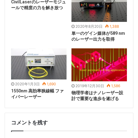
形成メカニズム。」
CivilLaserのレーザーモジュ
ールで精度の力を解き放つ
2020年8月20日
1,388
単一のゲイン媒体が589 nm
のレーザー出力を取得
2020年1月3日
1,690
2019年12月30日
1,586
1550nm 高効率狭線幅 ファ
物理学者はナノレーザー設
イバーレーザー
計で重要な進歩を遂げる
結論
「ナノエクスプレス」の文章をまとめ、「類似グラフェ
コメントを残す
ンの原子薄膜材料は製造ナノメートル級の部品の最後の
障害。これまで、すべての研究はずっと制限は平面の幾