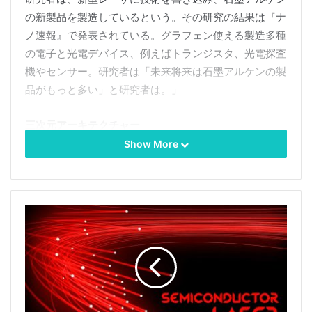
の新製品を製造しているという。その研究の結果は『ナ
ノ速報』で発表されている。グラフェン使える製造多種
の電子と光電デバイス、例えばトランジスタ、光電探査
機やセンサー。研究者は「未来将来は石墨アルケンの製
品がもっと多い」と研究者は。」
三次元アーキテクチャー
Show More
石墨アルケンの新型三次元構造は安定し、2次元構造と
は異なる電気と光学的な特性を持つ。研究者として「光
学鍛造グラフェンの制造を含むグラフェン製品の3次元
構造の道を開く。」研究チームは使用済みレーザー鍛造
高60nmのグラフェンピラミッドより、一重グラフェン
膜厚約200倍。
同研究チームのリーダーは于韦斯屈莱大学ナノ科学セン
ターのまさみからPettersson教授は、「同技術と呼ば