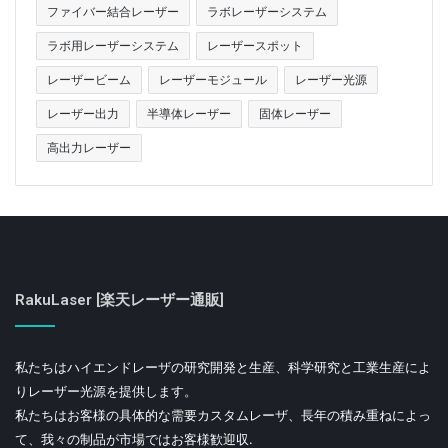
ファイバー結合レーザー
ラボレーザーシステム
ラボ用レーザーシステム
レーザースポット
レーザービーム
レーザーモジュール
レーザー光源
レーザー出力
半導体レーザー
固体レーザー
高出力レーザー
RakuLaser [楽天レーザー通販]
私たちはハイエンドレーザの研究開発と生産、科学研究と工業生産によ
りレーザー光源を提供します。
私たちはお客様の具体的な需要カスタムレーザ、長年の積み重ねによっ
て、我々の制品が市場ではお客様歓迎収.