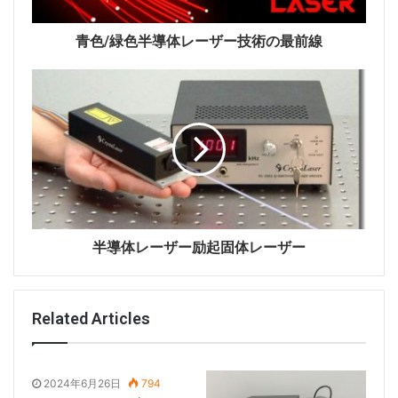
れる光学鍛造術のため、このプロセスをハンマーで類似
を金属鍛造割3次元形態。私たちの研究では、レーザー
青色/緑色半導体レーザー技術の最前線
ビームは、石墨アルケンを三次元構造の「ハンマー」に
することです。
Petterssonまさみから「同技術の長所は迅速かつ便
利、必要のない他の化学製品や加工。この技術は操作が
簡単で、私たちの意識がレーザービームがグラフェンな
どで大きな変化の時、私たちは最初は驚いたが、後によ
る現象発生の原因。」
半導体レーザー励起固体レーザー
びっくりする
同じナノ科学センターからのPekka Koskinen博士は
Related Articles
「最初はすべての人はすべてとても驚いて、私たちの実
験データ収集の意味がないが、その後実験と計算機シミ
ュレーション、私たちを知る三次元形状の真実性とその
2024年6月26日
794