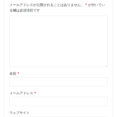
メールアドレスが公開されることはありません。
*
が付いてい
何図形のため、三次元形態はコントロールしにくい。」
る欄は必須項目です
既述の通り、鍛冶ハンマー鍛造割金属板を3次元の形態
は、レーザービームをグラフェン薄膜材料ナノ尺度上鍛
造割制御の3次元構造。その鍛造メカニズムにレーザー
によるグラフェンの局部が膨らみ、によってすでにコン
ピュータシミュレーション弾性薄板理論証明。
名前
*
Tags
レーザー鍛造
メールアドレス
*
ウェブサイト