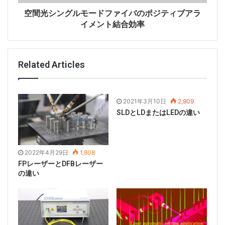
チームは、デバイス用の高品質の窒化アルミニウム基板
空間光シングルモードファイバのポジティブアラ
イメント結合効率
を開発し、抵抗を低減しました。世界で最も短い波長は
常温で記録され、パルス電流は50ナノ秒です。現在、
このデバイスは非常に短い時間しか発光しません。チー
Related Articles
ムは、数年以内にデバイスを改善し、将来的に市場に投
入する予定です。
2021年3月10日
2,909
SLDとLDまたはLEDの違い
2022年4月29日
1,808
FPレーザーとDFBレーザー
の違い