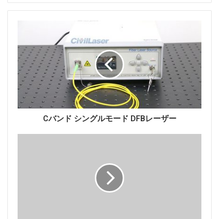
ながると予測しています。
レーザー
は、医療および製造ツールを含む精密機器およ
び機器で使用されます。名古屋大学と旭化成の科学者チ
ームによると、レーザーの波長が短いほど、カットの精
度が上がります。
研究者は、半導体からレーザー発生器を作ったと言いま
す。このデバイスは、271.8nm（1nmは10億分の1メー
トル）の波長のレーザーを生成できます。 2008年に報
Cバンド シングルモード DFBレーザー
告された半導体装置の前の最短波長は336nmでした。
レーザー装置は、小型の内視鏡と組み合わせることが期
待されており、さまざまな目的に使用できます。
記者会見で、名古屋大学の工学教授で2014年のノーベ
ル物理学賞受賞者である天野博氏は、「小型デバイスは
世界中の製造に革命をもたらすでしょう」と語った。