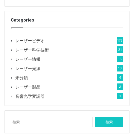
図1から、1 310 nmおよび1 550 nmの波長で読み取り、
対応するカップリングレンズの最大カップリング効率と
対応する逆数（最適化値）を表1に示します。
Categories
Tags
シングルモード
ファイバー結合レーザー
レーザービデオ
173
レーザー科学技術
21
レーザー情報
16
レーザー光源
16
未分類
4
レーザー製品
3
音響光学変調器
1
検
索
: