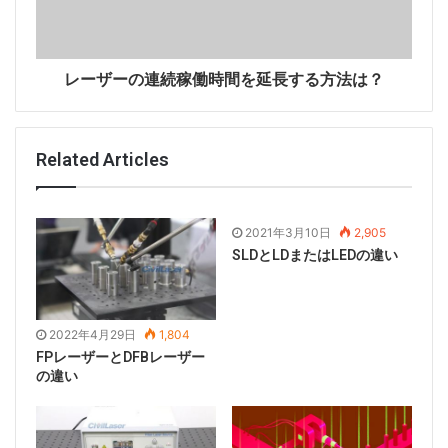
空間光シングルモードファイバの結合効率は次のとおり
です。
レーザーの連続稼働時間を延長する方法は？
Related Articles
方程式（1）および（2）を方程式（3）に代入すると、
2021年3月10日
2,905
空間光シングルモードファイバのエネルギー結合効率は
SLDとLDまたはLEDの違い
次のようになります。
2022年4月29日
1,804
FPレーザーとDFBレーザー
の違い