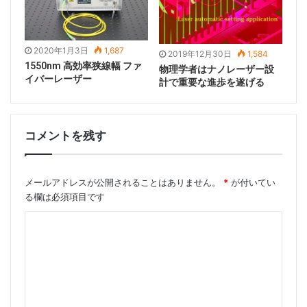
2020年1月3日
1,687
2019年12月30日
1,584
1550nm 高効率狭線幅 ファ
物理学者はナノレーザー設
イバーレーザー
式（4）から、シングルモードファイバと光の波長を選
計で重要な進歩を遂げる
択した場合、2a / fの値（つまり、相対開口の逆数）を
変更することでエネルギー結合効率を変更できることが
わかります。 分析式は複雑であるため、最高の結合効
コメントを残す
率の検索はコンピューター数値計算によって実行されま
す。 計算により、図1に示すように、2a / fとエネルギー
メールアドレスが公開されることはありません。
*
が付いてい
結合効率Tの関係曲線が作成されます。
る欄は必須項目です