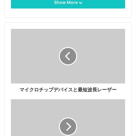
Show More
ここで、fは結合レンズの焦点距離です。 λは波長で
す。 2aはカップリングレンズの開口絞りです。 kは波
数です。
シングルモードファイバーを効率的に結合するための最
も重要な条件は、注入条件（またはモードフィールドマ
ッチング）を満たすことです。シングルモードファイバ
ーに結合されたレーザーは、シングルモードと同じ電磁
場分布（振幅と位相）を持ちます。 繊維、および最高
マイクロチップデバイスと最短波長レーザー
のカップリング効率を得ることができます。 実現可能
な方法は、焦点エアリースポットとファイバー端面のモ
ード面を比較し、適切なレンズパラメーターを選択し
て、エアリースポット回折光フィールドとファイバー端
面のモード面との差を最小化することです。