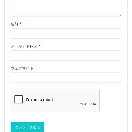
名前
*
図1空間的シングルモードファイバーアライメント効率
とカップリングレンズ相対開口の逆数との関係の曲線
メールアドレス
*
図1から、1 310 nmおよび1 550 nmの波長で読み取り、
対応するカップリングレンズの最大カップリング効率と
ウェブサイト
対応する逆数（最適化値）を表1に示します。
表1シングルモードファイバの最大結合効率に対応する
結合レンズの相対開口の逆数