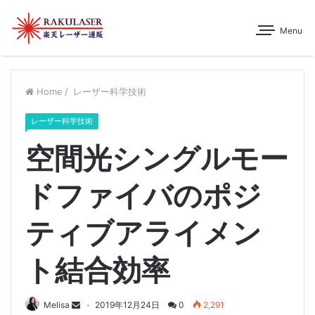
Menu
Home
/
レーザー科学技術
レーザー科学技術
空間光シングルモー
ドファイバのポジ
ティブアライメン
ト結合効率
Melisa
2019年12月24日
0
2,291