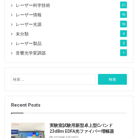
レーザー科学技術
21
レーザー情報
16
レーザー光源
16
未分類
4
レーザー製品
3
音響光学変調器
1
検
索
:
Recent Posts
実験室試験用新型卓上型Cバンド
23dBm EDFA光ファイバー増幅器
2026年3月26日